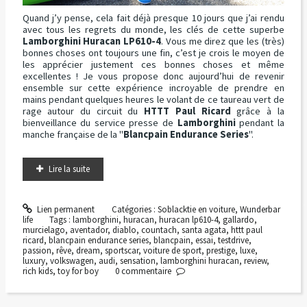
Quand j’y pense, cela fait déjà presque 10 jours que j’ai rendu
avec tous les regrets du monde, les clés de cette superbe
Lamborghini Huracan LP610-4
. Vous me direz que les (très)
bonnes choses ont toujours une fin, c’est je crois le moyen de
les apprécier justement ces bonnes choses et même
excellentes ! Je vous propose donc aujourd’hui de revenir
ensemble sur cette expérience incroyable de prendre en
mains pendant quelques heures le volant de ce taureau vert de
rage autour du circuit du
HTTT Paul Ricard
grâce à la
bienveillance du service presse de
Lamborghini
pendant la
manche française de la "
Blancpain Endurance Series
".
Lire la suite
Lien permanent
Catégories :
Soblacktie en voiture
,
Wunderbar
life
Tags :
lamborghini
,
huracan
,
huracan lp610-4
,
gallardo
,
murcielago
,
aventador
,
diablo
,
countach
,
santa agata
,
httt paul
ricard
,
blancpain endurance series
,
blancpain
,
essai
,
testdrive
,
passion
,
rêve
,
dream
,
sportscar
,
voiture de sport
,
prestige
,
luxe
,
luxury
,
volkswagen
,
audi
,
sensation
,
lamborghini huracan
,
review
,
rich kids
,
toy for boy
0
commentaire