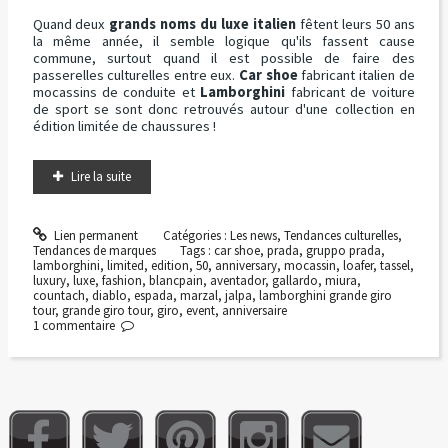
Quand deux
grands noms du luxe italien
fêtent leurs 50 ans
la même année, il semble logique qu'ils fassent cause
commune, surtout quand il est possible de faire des
passerelles culturelles entre eux.
Car shoe
fabricant italien de
mocassins de conduite et
Lamborghini
fabricant de voiture
de sport se sont donc retrouvés autour d'une collection en
édition limitée de chaussures !
Lire la suite
Lien permanent
Catégories :
Les news
,
Tendances culturelles
,
Tendances de marques
Tags :
car shoe
,
prada
,
gruppo prada
,
lamborghini
,
limited
,
edition
,
50
,
anniversary
,
mocassin
,
loafer
,
tassel
,
luxury
,
luxe
,
fashion
,
blancpain
,
aventador
,
gallardo
,
miura
,
countach
,
diablo
,
espada
,
marzal
,
jalpa
,
lamborghini grande giro
tour
,
grande giro tour
,
giro
,
event
,
anniversaire
1
commentaire