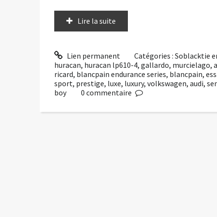
Lire la suite
Lien permanent
Catégories :
Soblacktie e
huracan
,
huracan lp610-4
,
gallardo
,
murcielago
,
ricard
,
blancpain endurance series
,
blancpain
,
ess
sport
,
prestige
,
luxe
,
luxury
,
volkswagen
,
audi
,
se
boy
0
commentaire