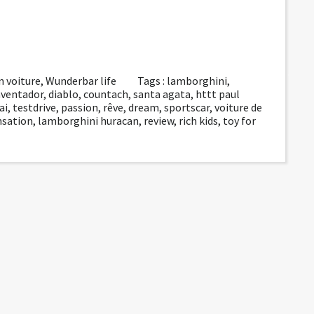
n voiture
,
Wunderbar life
Tags :
lamborghini
,
aventador
,
diablo
,
countach
,
santa agata
,
httt paul
ai
,
testdrive
,
passion
,
rêve
,
dream
,
sportscar
,
voiture de
nsation
,
lamborghini huracan
,
review
,
rich kids
,
toy for