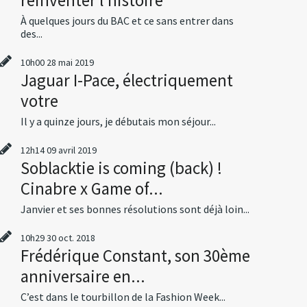
À quelques jours du BAC et ce sans entrer dans
des...
10h00
28
mai 2019
Jaguar I-Pace, électriquement
votre
Il y a quinze jours, je débutais mon séjour...
12h14
09
avril 2019
Soblacktie is coming (back) !
Cinabre x Game of...
Janvier et ses bonnes résolutions sont déjà loin...
10h29
30
oct. 2018
Frédérique Constant, son 30ème
anniversaire en...
C’est dans le tourbillon de la Fashion Week...