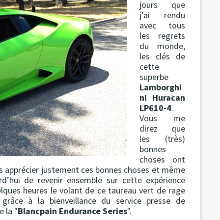
jours que
j’ai rendu
avec tous
les regrets
du monde,
les clés de
cette
superbe
Lamborghi
ni Huracan
LP610-4
.
Vous me
direz que
les (très)
bonnes
choses ont
 les apprécier justement ces bonnes choses et même
rd’hui de revenir ensemble sur cette expérience
lques heures le volant de ce taureau vert de rage
grâce à la bienveillance du service presse de
 la "
Blancpain Endurance Series
".