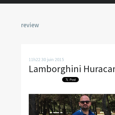
review
11h22
30
juin 2015
Lamborghini Huracan 