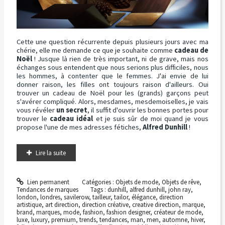
Cette une question récurrente depuis plusieurs jours avec ma
chérie, elle me demande ce que je souhaite comme
cadeau de
Noël
! Jusque là rien de très important, ni de grave, mais nos
échanges sous entendent que nous serions plus difficiles, nous
les hommes, à contenter que le femmes. J'ai envie de lui
donner raison, les filles ont toujours raison d'ailleurs. Oui
trouver un cadeau de Noël pour les (grands) garçons peut
s'avérer compliqué. Alors, mesdames, mesdemoiselles, je vais
vous révéler
un secret
, il suffit d'ouvrir les bonnes portes pour
trouver le
cadeau idéal
et je suis sûr de moi quand je vous
propose l'une de mes adresses fétiches,
Alfred Dunhill
!
Lire la suite
Lien permanent
Catégories :
Objets de mode
,
Objets de rêve
,
Tendances de marques
Tags :
dunhill
,
alfred dunhill
,
john ray
,
london
,
londres
,
savilerow
,
tailleur
,
tailor
,
élégance
,
direction
artistique
,
art direction
,
direction créative
,
creative direction
,
marque
,
brand
,
marques
,
mode
,
fashion
,
fashion designer
,
créateur de mode
,
luxe
,
luxury
,
premium
,
trends
,
tendances
,
man
,
men
,
automne
,
hiver
,