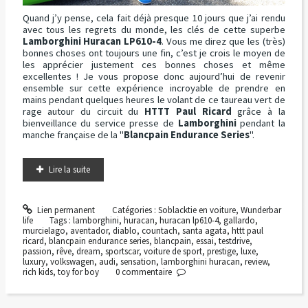
Quand j’y pense, cela fait déjà presque 10 jours que j’ai rendu
avec tous les regrets du monde, les clés de cette superbe
Lamborghini Huracan LP610-4
. Vous me direz que les (très)
bonnes choses ont toujours une fin, c’est je crois le moyen de
les apprécier justement ces bonnes choses et même
excellentes ! Je vous propose donc aujourd’hui de revenir
ensemble sur cette expérience incroyable de prendre en
mains pendant quelques heures le volant de ce taureau vert de
rage autour du circuit du
HTTT Paul Ricard
grâce à la
bienveillance du service presse de
Lamborghini
pendant la
manche française de la "
Blancpain Endurance Series
".
Lire la suite
Lien permanent
Catégories :
Soblacktie en voiture
,
Wunderbar
life
Tags :
lamborghini
,
huracan
,
huracan lp610-4
,
gallardo
,
murcielago
,
aventador
,
diablo
,
countach
,
santa agata
,
httt paul
ricard
,
blancpain endurance series
,
blancpain
,
essai
,
testdrive
,
passion
,
rêve
,
dream
,
sportscar
,
voiture de sport
,
prestige
,
luxe
,
luxury
,
volkswagen
,
audi
,
sensation
,
lamborghini huracan
,
review
,
rich kids
,
toy for boy
0
commentaire