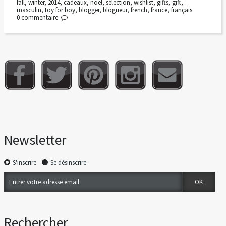
fall
,
winter
,
2014
,
cadeaux
,
noël
,
sélection
,
wishlist
,
gifts
,
gift
,
masculin
,
toy for boy
,
blogger
,
blogueur
,
french
,
france
,
français
0
commentaire
Newsletter
S'inscrire
Se désinscrire
Rechercher