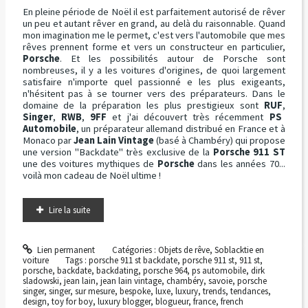
En pleine période de Noël il est parfaitement autorisé de rêver
un peu et autant rêver en grand, au delà du raisonnable. Quand
mon imagination me le permet, c'est vers l'automobile que mes
rêves prennent forme et vers un constructeur en particulier,
Porsche
. Et les possibilités autour de Porsche sont
nombreuses, il y a les voitures d'origines, de quoi largement
satisfaire n'importe quel passionné e les plus exigeants,
n'hésitent pas à se tourner vers des préparateurs. Dans le
domaine de la préparation les plus prestigieux sont
RUF
,
Singer
,
RWB
,
9FF
et j'ai découvert très récemment
PS
Automobile
, un préparateur allemand distribué en France et à
Monaco par
Jean Lain Vintage
(basé à Chambéry) qui propose
une version "Backdate" très exclusive de la
Porsche 911 ST
une des voitures mythiques de
Porsche
dans les années 70...
voilà mon cadeau de Noël ultime !
Lire la suite
Lien permanent
Catégories :
Objets de rêve
,
Soblacktie en
voiture
Tags :
porsche 911 st backdate
,
porsche 911 st
,
911 st
,
porsche
,
backdate
,
backdating
,
porsche 964
,
ps automobile
,
dirk
sladowski
,
jean lain
,
jean lain vintage
,
chambéry
,
savoie
,
porsche
singer
,
singer
,
sur mesure
,
bespoke
,
luxe
,
luxury
,
trends
,
tendances
,
design
,
toy for boy
,
luxury blogger
,
blogueur
,
france
,
french