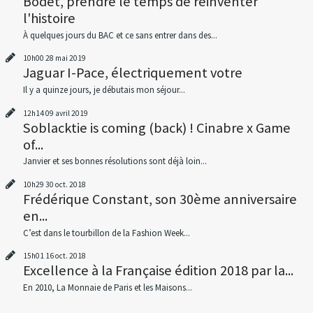
Bodet, prendre le temps de réinventer
l'histoire
À quelques jours du BAC et ce sans entrer dans des...
10h00
28
mai 2019
Jaguar I-Pace, électriquement votre
Il y a quinze jours, je débutais mon séjour...
12h14
09
avril 2019
Soblacktie is coming (back) ! Cinabre x Game
of...
Janvier et ses bonnes résolutions sont déjà loin...
10h29
30
oct. 2018
Frédérique Constant, son 30ème anniversaire
en...
C’est dans le tourbillon de la Fashion Week...
15h01
16
oct. 2018
Excellence à la Française édition 2018 par la...
En 2010, La Monnaie de Paris et les Maisons...