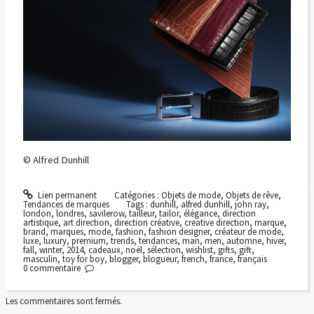
© Alfred Dunhill
Lien permanent
Catégories :
Objets de mode
,
Objets de rêve
,
Tendances de marques
Tags :
dunhill
,
alfred dunhill
,
john ray
,
london
,
londres
,
savilerow
,
tailleur
,
tailor
,
élégance
,
direction
artistique
,
art direction
,
direction créative
,
creative direction
,
marque
,
brand
,
marques
,
mode
,
fashion
,
fashion designer
,
créateur de mode
,
luxe
,
luxury
,
premium
,
trends
,
tendances
,
man
,
men
,
automne
,
hiver
,
fall
,
winter
,
2014
,
cadeaux
,
noël
,
sélection
,
wishlist
,
gifts
,
gift
,
masculin
,
toy for boy
,
blogger
,
blogueur
,
french
,
france
,
français
0
commentaire
Les commentaires sont fermés.