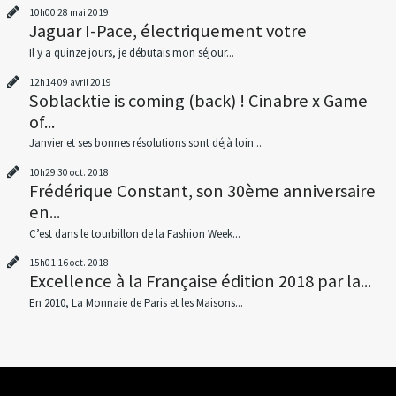
10h00
28
mai 2019
Jaguar I-Pace, électriquement votre
Il y a quinze jours, je débutais mon séjour...
12h14
09
avril 2019
Soblacktie is coming (back) ! Cinabre x Game
of...
Janvier et ses bonnes résolutions sont déjà loin...
10h29
30
oct. 2018
Frédérique Constant, son 30ème anniversaire
en...
C’est dans le tourbillon de la Fashion Week...
15h01
16
oct. 2018
Excellence à la Française édition 2018 par la...
En 2010, La Monnaie de Paris et les Maisons...