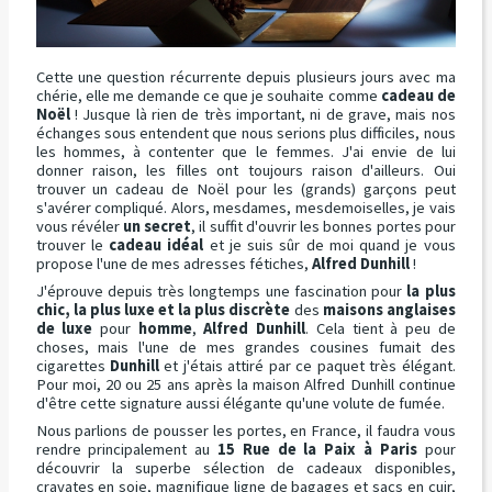
Cette une question récurrente depuis plusieurs jours avec ma
chérie, elle me demande ce que je souhaite comme
cadeau de
Noël
! Jusque là rien de très important, ni de grave, mais nos
échanges sous entendent que nous serions plus difficiles, nous
les hommes, à contenter que le femmes. J'ai envie de lui
donner raison, les filles ont toujours raison d'ailleurs. Oui
trouver un cadeau de Noël pour les (grands) garçons peut
s'avérer compliqué. Alors, mesdames, mesdemoiselles, je vais
vous révéler
un secret
, il suffit d'ouvrir les bonnes portes pour
trouver le
cadeau idéal
et je suis sûr de moi quand je vous
propose l'une de mes adresses fétiches,
Alfred Dunhill
!
J'éprouve depuis très longtemps une fascination pour
la plus
chic, la plus luxe et la plus discrète
des
maisons anglaises
de luxe
pour
homme
,
Alfred Dunhill
. Cela tient à peu de
choses, mais l'une de mes grandes cousines fumait des
cigarettes
Dunhill
et j'étais attiré par ce paquet très élégant.
Pour moi, 20 ou 25 ans après la maison Alfred Dunhill continue
d'être cette signature aussi élégante qu'une volute de fumée.
Nous parlions de pousser les portes, en France, il faudra vous
rendre principalement au
15 Rue de la Paix à Paris
pour
découvrir la superbe sélection de cadeaux disponibles,
cravates en soie, magnifique ligne de bagages et sacs en cuir,