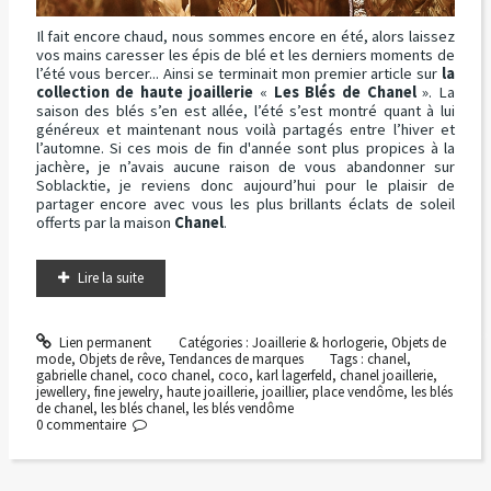
Il fait encore chaud, nous sommes encore en été, alors laissez
vos mains caresser les épis de blé et les derniers moments de
l’été vous bercer... Ainsi se terminait mon premier article sur
la
collection de haute joaillerie
«
Les Blés de Chanel
». La
saison des blés s’en est allée, l’été s’est montré quant à lui
généreux et maintenant nous voilà partagés entre l’hiver et
l’automne. Si ces mois de fin d'année sont plus propices à la
jachère, je n’avais aucune raison de vous abandonner sur
Soblacktie, je reviens donc aujourd’hui pour le plaisir de
partager encore avec vous les plus brillants éclats de soleil
offerts par la maison
Chanel
.
Lire la suite
Lien permanent
Catégories :
Joaillerie & horlogerie
,
Objets de
mode
,
Objets de rêve
,
Tendances de marques
Tags :
chanel
,
gabrielle chanel
,
coco chanel
,
coco
,
karl lagerfeld
,
chanel joaillerie
,
jewellery
,
fine jewelry
,
haute joaillerie
,
joaillier
,
place vendôme
,
les blés
de chanel
,
les blés chanel
,
les blés vendôme
0
commentaire