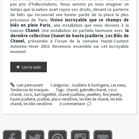
pas pris d’hallucinations. Nous aurions pu nous imaginer un
temps que la nature avait repris ses droits, devant ce parterre
de blés qui recouvrait une bonne partie de la place la plus
précieuse de Paris.
Vision incroyable que ce champs de
blés en plein Paris
, une installation que nous devions à la
maison
Chanel
. Une installation en parfaite harmonie avec
la
dernière collection Chanel de haute joaillerie
,
Les Blés de
Chanel
, présentée à l’issue de la semaine Haute-Couture
Automne Hiver 2016. Revenons ensemble sur cet incroyable
moment.
Lire la suite
Lien permanent
Catégories :
Joaillerie & horlogerie
,
Les news
,
Tendances de marques
Tags :
chanel
,
gabrielle chanel
,
coco
chanel
,
coco
,
karl lagerfeld
,
chanel joaillerie
,
jewellery
,
fine jewelry
,
haute joaillerie
,
joaillier
,
place vendôme
,
les blés de chanel
,
les blés
chanel
,
les blés vendôme
0
commentaire