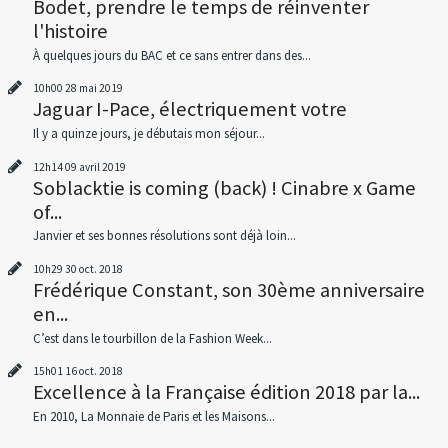
Bodet, prendre le temps de réinventer
l'histoire
À quelques jours du BAC et ce sans entrer dans des...
10h00
28
mai 2019
Jaguar I-Pace, électriquement votre
Il y a quinze jours, je débutais mon séjour...
12h14
09
avril 2019
Soblacktie is coming (back) ! Cinabre x Game
of...
Janvier et ses bonnes résolutions sont déjà loin...
10h29
30
oct. 2018
Frédérique Constant, son 30ème anniversaire
en...
C’est dans le tourbillon de la Fashion Week...
15h01
16
oct. 2018
Excellence à la Française édition 2018 par la...
En 2010, La Monnaie de Paris et les Maisons...