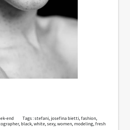
week-end
Tags :
stefani
,
josefina bietti
,
fashion
,
tographer
,
black
,
white
,
sexy
,
women
,
modeling
,
fresh