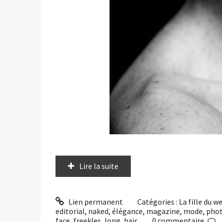
Lire la suite
Lien permanent
Catégories :
La fille du 
editorial
,
naked
,
élégance
,
magazine
,
mode
,
pho
face
,
freekles
,
long
,
hair
0
commentaire