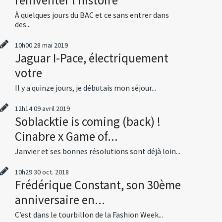
À quelques jours du BAC et ce sans entrer dans
des...
10h00
28
mai 2019
Jaguar I-Pace, électriquement
votre
Il y a quinze jours, je débutais mon séjour...
12h14
09
avril 2019
Soblacktie is coming (back) !
Cinabre x Game of...
Janvier et ses bonnes résolutions sont déjà loin...
10h29
30
oct. 2018
Frédérique Constant, son 30ème
anniversaire en...
C’est dans le tourbillon de la Fashion Week...