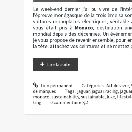
Le week-end dernier j'ai pu vivre de l'int
l'épreuve monégasque de la troisième saiso
voitures monoplaces électriques, véritable
vous était pris à
Monaco
, destination u
mondial depuis des décennies. Un évènement 
je vous propose de revenir ensemble, pour e
la tête, attachez vos ceintures et ne mettez p
Lire la suite
Lien permanent
Catégories :
Art de vivre
,
de marques
Tags :
jaguar
,
jaguar racing
,
jagua
monaco
,
sustainability
,
sustainable
,
luxe
,
lifestyl
ting
0
commentaire