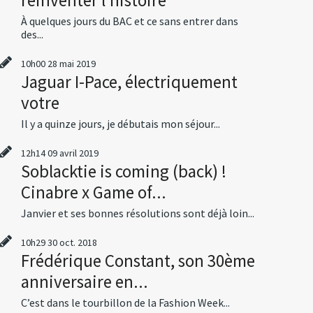
À quelques jours du BAC et ce sans entrer dans
des...
10h00
28
mai 2019
Jaguar I-Pace, électriquement
votre
Il y a quinze jours, je débutais mon séjour...
12h14
09
avril 2019
Soblacktie is coming (back) !
Cinabre x Game of...
Janvier et ses bonnes résolutions sont déjà loin...
10h29
30
oct. 2018
Frédérique Constant, son 30ème
anniversaire en...
C’est dans le tourbillon de la Fashion Week...