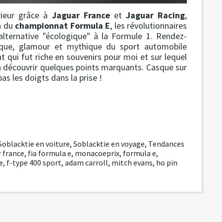
érieur grâce à
Jaguar France
et
Jaguar Racing
,
n du
championnat Formula E
, les révolutionnaires
 alternative "écologique" à la Formule 1. Rendez-
nique, glamour et mythique du sport automobile
qui fut riche en souvenirs pour moi et sur lequel
n découvrir quelques points marquants. Casque sur
as les doigts dans la prise !
Soblacktie en voiture
,
Soblacktie en voyage
,
Tendances
r france
,
fia formula e
,
monacoeprix
,
formula e
,
e
,
f-type 400 sport
,
adam carroll
,
mitch evans
,
ho pin