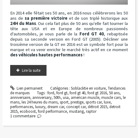
En 2014 elle fêtait ses 50 ans, en 2016 nous célèbrerons les 50
ans de
sa première victoire
et de son triplé historique aux
24H du Mans
. Oui cela fait plus de 50 ans qu'elle fait tourner la
tête aux USA et en Europe de nombreux passionnés
d'automobiles, je vous parle de la
Ford GT 40
, rebaptisée
depuis sa seconde version en Ford GT (2005). Décliner une
troisième version de la GT en 2016 est un symbole fort pour la
marque et va venir enrichir le marché très actif en ce moment
des véhicules hautes performances
!
Lire la suite
Lien permanent
Catégories :
Soblacktie en voiture
,
Tendances
de marques
Tags :
ford
,
ford gt
,
ford gt 40
,
ford gt 2016
,
50 ans
,
anniversaire
,
anniversary
,
50th
,
usa
,
american muscle
,
muscle cars
,
le
mans
,
les 24 heures du mans
,
sport
,
prestige
,
sports car
,
luxe
,
performances
,
luxury
,
dream car
,
concept car
,
détroit 2015
,
detroit
2015
,
ecoboost
,
ford performance
,
mustang
,
raptor
1
commentaire