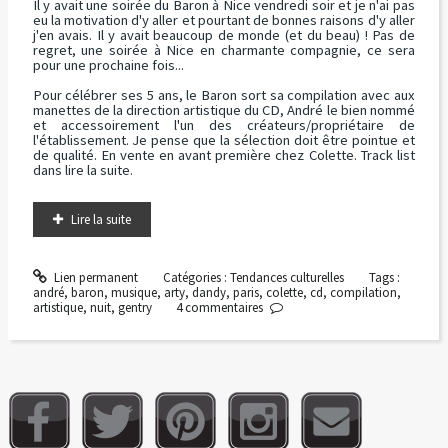
Il y avait une soirée du Baron à Nice vendredi soir et je n'ai pas
eu la motivation d'y aller et pourtant de bonnes raisons d'y aller
j'en avais. Il y avait beaucoup de monde (et du beau) ! Pas de
regret, une soirée à Nice en charmante compagnie, ce sera
pour une prochaine fois...
Pour célébrer ses 5 ans, le Baron sort sa compilation avec aux
manettes de la direction artistique du CD, André le bien nommé
et accessoirement l'un des créateurs/propriétaire de
l'établissement. Je pense que la sélection doit être pointue et
de qualité. En vente en avant première chez Colette. Track list
dans lire la suite.
Lire la suite
Lien permanent
Catégories :
Tendances culturelles
Tags :
andré
,
baron
,
musique
,
arty
,
dandy
,
paris
,
colette
,
cd
,
compilation
,
artistique
,
nuit
,
gentry
4
commentaires