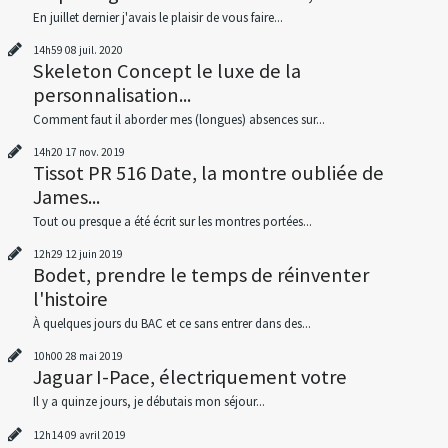
En juillet dernier j'avais le plaisir de vous faire...
14h59
08
juil. 2020
Skeleton Concept le luxe de la
personnalisation...
Comment faut il aborder mes (longues) absences sur...
14h20
17
nov. 2019
Tissot PR 516 Date, la montre oubliée de
James...
Tout ou presque a été écrit sur les montres portées...
12h29
12
juin 2019
Bodet, prendre le temps de réinventer
l'histoire
À quelques jours du BAC et ce sans entrer dans des...
10h00
28
mai 2019
Jaguar I-Pace, électriquement votre
Il y a quinze jours, je débutais mon séjour...
12h14
09
avril 2019