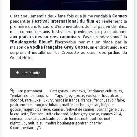
C'était seulement la deuxième fois que je me rendais à
Cannes
pendant le
Festival international du film
et réellement la
première dans le cadre d'une invitation. Je n'ai pas vu de film...
mais comme certains festivaliers privilégiés j'ai pu m'adonner
aux plaisirs des soirées cannoises
. J'avais rendez-vous à la
"
Boulangerie Bleue
", l'incroyable bar mis en place par la
maison de
vodka française Grey Goose
, un endroit unique et
surprenant installé sur La Croisette au cœur des jardins du
Grand Hôtel.
Lire la suite
Lien permanent
Catégories :
Les news
,
Tendances culturelles
,
Tendances de marques
Tags :
grey goose
,
vodka
,
le fizz
,
alcool
,
alcohol
,
rare
,
luxe
,
luxury
,
made in france
,
france
,
french
,
savoir faire
,
gastronomie
,
françois thibaut
,
maître de chai
,
gensac
,
blé
,
oie
,
goose
,
majestic barrière
,
cannes
,
festival de cannes
,
boulangerie bleu
,
la croisette
,
l'artisan
,
suite chopard
,
le bar grey goose
,
cannes 2014
,
cinéma
,
cocktail
,
cocktails
,
édition limitée nuit
,
boite de nuit
,
nightclub
,
nuit
,
bleu
,
maître boulanger gontran cherrier.
0
commentaire