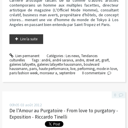
carrière artistique faisant de lui comme d'autres artistes
contemporains un homme aux multiples facettes, directeur
artistique de magazine (L'Officiel Mode Homme), consultant
créatif, business man averti, propriétaire d'hôtels, de concept
stores... menant une vie d'homme du monde de Tokyo à Los
Angeles en passant bien entendu par Saint-Tropez et Paris.
Lire la suite
Lien permanent
Catégories :
Les news
,
Tendances
culturelles
Tags :
andré
,
andré saraiva
,
andre
,
street art
,
graff
,
galeries lafayette
,
galeries lafayette haussmann
,
boulevard
haussmann
,
paris
,
haute performance
,
live
,
performing
,
mode in love
,
paris fashion week
,
monsieur a
,
septembre
0
commentaire
0
00h05
03
août 2012
De l'Amour au Purgatoire - From love to purgatory -
Exposition - Riccardo Tinelli