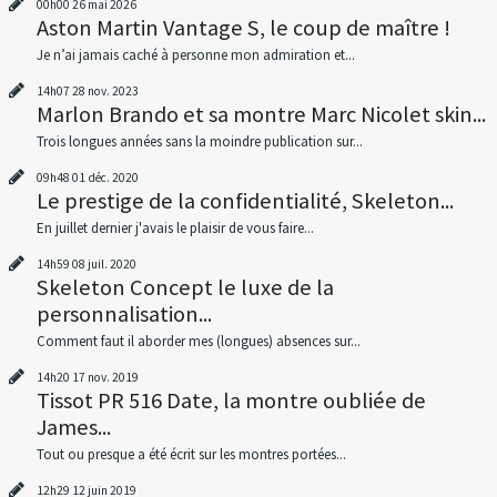
00h00
26
mai 2026
Aston Martin Vantage S, le coup de maître !
Je n’ai jamais caché à personne mon admiration et...
14h07
28
nov. 2023
Marlon Brando et sa montre Marc Nicolet skin...
Trois longues années sans la moindre publication sur...
09h48
01
déc. 2020
Le prestige de la confidentialité, Skeleton...
En juillet dernier j'avais le plaisir de vous faire...
14h59
08
juil. 2020
Skeleton Concept le luxe de la
personnalisation...
Comment faut il aborder mes (longues) absences sur...
14h20
17
nov. 2019
Tissot PR 516 Date, la montre oubliée de
James...
Tout ou presque a été écrit sur les montres portées...
12h29
12
juin 2019