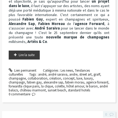
et objectivité, je sais qu'aujourd'hui pour lancer
un projet
dans le luxe
, il faut s'appuyer sur des artistes, des noms ayant
déjà une porté médiatique à minima nationale et dans le cas le
plus favorable internationale. C'est certainement ce qui a
poussé
Fabien Gay
, expert en champagnes et spiritueux,
Alexandre Sap
,
Fabien Moreau
de l'
agence Forward
, à
s'associer avec
André Saraiva
pour se lancer dans le monde
du champagne ! C'est le 25 septembre dernier qu'ils ont
présenté une toute
nouvelle marque de champagnes
millésimés,
Artéis & Co
.
Lire la suite
Lien permanent
Catégories :
Les news
,
Tendances
culturelles
Tags :
andré
,
andré saraiva
,
andre
,
street art
,
graff
,
champagne
,
collaboration
,
création
,
concept
,
luxe
,
luxury
,
champaign
,
fabien gay
,
alexandre sap
,
fabien morau
,
agence forward
,
forwardla clique paris
,
la clique
,
colette
,
hôtel amour
,
le baron
,
andré
balazs
,
château marmont
,
sunset beach
,
standard hotels
0
commentaire
0