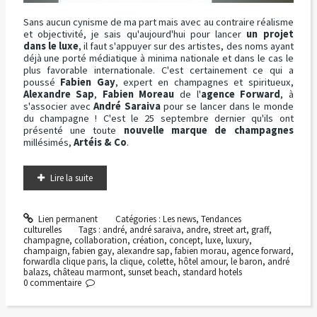
Sans aucun cynisme de ma part mais avec au contraire réalisme
et objectivité, je sais qu'aujourd'hui pour lancer
un projet
dans le luxe
, il faut s'appuyer sur des artistes, des noms ayant
déjà une porté médiatique à minima nationale et dans le cas le
plus favorable internationale. C'est certainement ce qui a
poussé
Fabien Gay
, expert en champagnes et spiritueux,
Alexandre Sap
,
Fabien Moreau
de l'
agence Forward
, à
s'associer avec
André Saraiva
pour se lancer dans le monde
du champagne ! C'est le 25 septembre dernier qu'ils ont
présenté une toute
nouvelle marque de champagnes
millésimés,
Artéis & Co
.
Lire la suite
Lien permanent
Catégories :
Les news
,
Tendances
culturelles
Tags :
andré
,
andré saraiva
,
andre
,
street art
,
graff
,
champagne
,
collaboration
,
création
,
concept
,
luxe
,
luxury
,
champaign
,
fabien gay
,
alexandre sap
,
fabien morau
,
agence forward
,
forwardla clique paris
,
la clique
,
colette
,
hôtel amour
,
le baron
,
andré
balazs
,
château marmont
,
sunset beach
,
standard hotels
0
commentaire