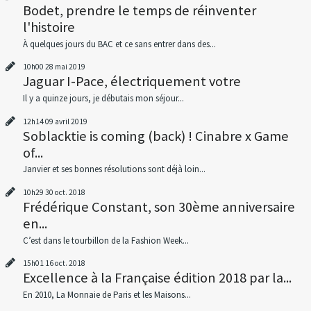
Bodet, prendre le temps de réinventer
l'histoire
À quelques jours du BAC et ce sans entrer dans des...
10h00
28
mai 2019
Jaguar I-Pace, électriquement votre
Il y a quinze jours, je débutais mon séjour...
12h14
09
avril 2019
Soblacktie is coming (back) ! Cinabre x Game
of...
Janvier et ses bonnes résolutions sont déjà loin...
10h29
30
oct. 2018
Frédérique Constant, son 30ème anniversaire
en...
C’est dans le tourbillon de la Fashion Week...
15h01
16
oct. 2018
Excellence à la Française édition 2018 par la...
En 2010, La Monnaie de Paris et les Maisons...