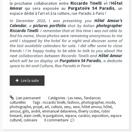
la prochaine collaboration entre
Riccardo Tinelli
et l'
Hôtel
Amour
qui sera exposée au
Purgatoire 54
Paradis
, un
espace dédié à l'art et à la culture, rue Paradis à Paris !
In December 2010, I was presenting you
Hôtel Amour’s
Calendar
, a
pictures portfolio
shot by italian
photographer
Riccardo Tinelli
. I remember that at this time I was not able to
find his name, those photos were remaining anonymous to me
until I stopped by the hotel for a night and discover some of
the last available calendars for sale. I did offer some to close
friends ! I’m happy today to be able to talk to you about the
next collaboration between Riccardo Tinelli and
Hôtel Amour
which will be on display at
Purgatoire 54 Paradis
, a dedicate
space to Art and Culture, Rue Paradis in Paris!
Lire la suite
Lien permanent
Catégories :
Les news
,
Tendances
culturelles
Tags :
riccardo tinelli
,
fashion
,
photographer
,
mode
,
photographe
,
projet
,
art
,
culture
,
sexy
,
sexe
,
hôtel amour
,
hôtel
,
amour
,
girls
,
andré
,
emmanuel delavenne
,
thierry costes
,
robin
bresard
,
alain cirelli
,
le purgatoire
,
espace
,
curator
,
exposition
,
espace
culturel
,
culinaire
0
commentaire