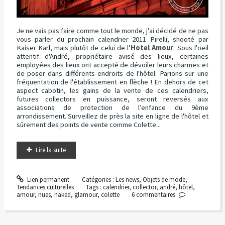
Je ne vais pas faire comme tout le monde, j'ai décidé de ne pas
vous parler du prochain calendrier 2011 Pirelli, shooté par
Kaiser Karl, mais plutôt de celui de l’
Hotel Amour
. Sous l'oeil
attentif d'André, propriétaire avisé des lieux, certaines
employées des lieux ont accepté de dévoiler leurs charmes et
de poser dans différents endroits de l'hôtel. Parions sur une
fréquentation de l'établissement en flèche ! En dehors de cet
aspect cabotin, les gains de la vente de ces calendriers,
futures collectors en puissance, seront reversés aux
associations de protection de l’enfance du 9ème
arrondissement. Surveillez de près la site en ligne de l'hôtel et
sûrement des points de vente comme Colette...
Lire la suite
Lien permanent
Catégories :
Les news
,
Objets de mode
,
Tendances culturelles
Tags :
calendrier
,
collector
,
andré
,
hôtel
,
amour
,
nues
,
naked
,
glamour
,
colette
6
commentaires