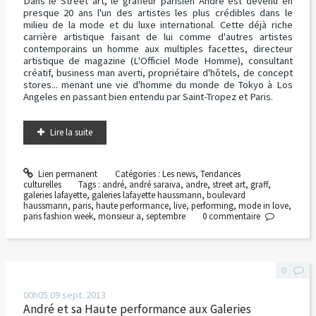
Dans le Street art, le graffeur parisien André est devenu en
presque 20 ans l'un des artistes les plus crédibles dans le
milieu de la mode et du luxe international. Cette déjà riche
carrière artistique faisant de lui comme d'autres artistes
contemporains un homme aux multiples facettes, directeur
artistique de magazine (L'Officiel Mode Homme), consultant
créatif, business man averti, propriétaire d'hôtels, de concept
stores... menant une vie d'homme du monde de Tokyo à Los
Angeles en passant bien entendu par Saint-Tropez et Paris.
Lire la suite
Lien permanent
Catégories :
Les news
,
Tendances
culturelles
Tags :
andré
,
andré saraiva
,
andre
,
street art
,
graff
,
galeries lafayette
,
galeries lafayette haussmann
,
boulevard
haussmann
,
paris
,
haute performance
,
live
,
performing
,
mode in love
,
paris fashion week
,
monsieur a
,
septembre
0
commentaire
0
00h05
09
sept. 2013
André et sa Haute performance aux Galeries