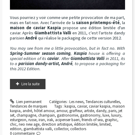
Vous pourriez y voir comme une petite provocation de ma part,
mais en fait non. Avec l'arrivée de la
saison printemps-été
, la
maison de caviar Kaspia
propose une édition limitée d'un
caviar. Après
Giambattista Valli
en 2011, c'est l'artiste dandy
parisien
André
qui réalise le packaging de cette version 2012.
You may see from me a little provocation, but in fact no. With
Spring-Summer season coming
,
Kaspia
house is offering a
special edition of its
caviar
. After
Giambattista Valli
in 2011, its
to a
parisian dandy-artist, André
, to propose a packaging for
this 2012 Edition.
Lire la suite
Lien permanent
Catégories :
Les news
,
Tendances culturelles
,
Tendances de marques
Tags :
kaspia
,
caviar
,
caviar kaspia
,
maison
kaspia
,
andré
,
hôtel amour
,
amour
,
graffeur
,
artiste
,
dandy
,
paris
,
jet
set
,
champagne
,
champain
,
gastronomie
,
gastronomy
,
luxe
,
luxury
,
esturgeon
,
russe
,
iran
,
irak
,
acipenser baeri
,
friends of sea
,
graphic
,
chic
,
neo new age
,
direction artistique
,
édition limitée
,
limited
,
edition
,
giambattista valli
,
collector
,
collectors
0
commentaire