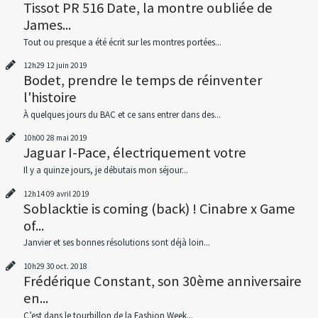
Tissot PR 516 Date, la montre oubliée de
James...
Tout ou presque a été écrit sur les montres portées...
12h29
12
juin 2019
Bodet, prendre le temps de réinventer
l'histoire
À quelques jours du BAC et ce sans entrer dans des...
10h00
28
mai 2019
Jaguar I-Pace, électriquement votre
Il y a quinze jours, je débutais mon séjour...
12h14
09
avril 2019
Soblacktie is coming (back) ! Cinabre x Game
of...
Janvier et ses bonnes résolutions sont déjà loin...
10h29
30
oct. 2018
Frédérique Constant, son 30ème anniversaire
en...
C’est dans le tourbillon de la Fashion Week...