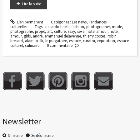
Lire la suite
Lien permanent
Catégories :
Les news
,
Tendances
culturelles
Tags :
riccardo tinelli
,
fashion
,
photographer
,
mode
,
photographe
,
projet
,
art
,
culture
,
sexy
,
sexe
,
hôtel amour
,
hôtel
,
amour
,
girls
,
andré
,
emmanuel delavenne
,
thierry costes
,
robin
bresard
,
alain cirelli
,
le purgatoire
,
espace
,
curator
,
exposition
,
espace
culturel
,
culinaire
0
commentaire
Newsletter
S'inscrire
Se désinscrire