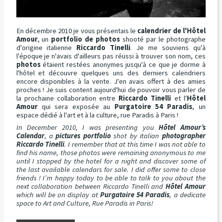
En décembre 2010 je vous présentais le
calendrier de l'Hôtel
Amour
, un
portfolio de photos
shooté par le photographe
d'origine italienne
Riccardo Tinelli
. Je me souviens qu'à
l'époque je n'avais d'ailleurs pas réussi à trouver son nom, ces
photos
étaient restées anonymes jusqu'à ce que je dorme à
l'hôtel et découvre quelques uns des derniers calendriers
encore disponibles à la vente. J'en avais offert à des amies
proches ! Je suis content aujourd'hui de pouvoir vous parler de
la prochaine collaboration entre
Riccardo Tinelli
et l'
Hôtel
Amour
qui sera exposée au
Purgatoire 54
Paradis
, un
espace dédié à l'art et à la culture, rue Paradis à Paris !
In December 2010, I was presenting you
Hôtel Amour’s
Calendar
, a
pictures portfolio
shot by italian
photographer
Riccardo Tinelli
. I remember that at this time I was not able to
find his name, those photos were remaining anonymous to me
until I stopped by the hotel for a night and discover some of
the last available calendars for sale. I did offer some to close
friends ! I’m happy today to be able to talk to you about the
next collaboration between Riccardo Tinelli and
Hôtel Amour
which will be on display at
Purgatoire 54 Paradis
, a dedicate
space to Art and Culture, Rue Paradis in Paris!