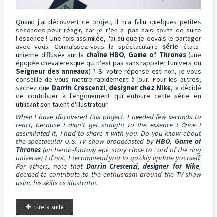
Quand j'ai découvert ce projet, il m'a fallu quelques petites
secondes pour réagir, car je n'en ai pas saisi toute de suite
l'essence ! Une fois assimilée, j'ai su que je devais le partager
avec vous. Connaissez-vous la spéctaculaire
série
états-
unienne diffusée sur la
chaîne HBO
,
Game of Thrones
(une
épopée chevaleresque qui n'est pas sans rappeler l'univers du
Seigneur des anneaux
) ? Si votre réponse est non, je vous
conseille de vous mettre rapidement à jour. Pour les autres,
sachez que
Darrin Crescenzi
,
designer chez Nike
, a décidé
de contribuer à l'engouement qui entoure cette série en
utilisant son talent d'illustrateur.
When I have discovered this project, I needed few seconds to
react, because I didn’t get straight to the essence ! Once I
assimilated it, I had to share it with you. Do you know about
the spectacular U.S. TV show broadcasted by
HBO
,
Game of
Thrones
(an heroic-fantasy epic story close to Lord of the ring
universe) ? If not, I recommend you to quickly update yourself.
For others, note that
Darrin Crescenzi
,
designer for Nike
,
decided to contribute to the enthusiasm around the TV show
using his skills as illustrator.
Lire la suite