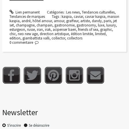
Lien permanent
Catégories :
Les news
,
Tendances culturelles
,
Tendances de marques
Tags :
kaspia
,
caviar
,
caviar kaspia
,
maison
kaspia
,
andré
,
hôtel amour
,
amour
,
graffeur
,
artiste
,
dandy
,
paris
,
jet
set
,
champagne
,
champain
,
gastronomie
,
gastronomy
,
luxe
,
luxury
,
esturgeon
,
russe
,
iran
,
irak
,
acipenser baeri
,
friends of sea
,
graphic
,
chic
,
neo new age
,
direction artistique
,
édition limitée
,
limited
,
edition
,
giambattista valli
,
collector
,
collectors
0
commentaire
Newsletter
S'inscrire
Se désinscrire