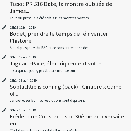
Tissot PR 516 Date, la montre oubliée de
James...
Tout ou presque a été écrit sur les montres portées...
12h29
12
juin 2019
Bodet, prendre le temps de réinventer
l'histoire
À quelques jours du BAC et ce sans entrer dans des...
10h00
28
mai 2019
Jaguar I-Pace, électriquement votre
Il y a quinze jours, je débutais mon séjour...
12h14
09
avril 2019
Soblacktie is coming (back) ! Cinabre x Game
of...
Janvier et ses bonnes résolutions sont déjà loin...
10h29
30
oct. 2018
Frédérique Constant, son 30ème anniversaire
en...
C’est dans le tourbillon de la Fashion Week...