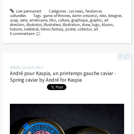
Lien permanent
Catégories :
Les news
,
Tendances
culturelles
Tags :
game of thrones
,
darrin crescenzi
,
nike
,
designer
,
soap
,
serie
,
américaine
,
hbo
,
culture
,
graphique
,
graphic
,
art
direction
,
illustrator
,
illustrateur
,
illustration
,
draw
,
logo
,
blason
,
histoire
,
médiéval
,
héroic fantasy
,
poster
,
collector
,
art
0
commentaire
0
00h05
24
avril 2012
André pour Kaspia, un printemps gauche caviar -
Spring caviar by André for Kaspia