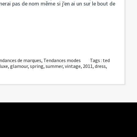
nerai pas de nom même si j'en ai un sur le bout de
ndances de marques
,
Tendances modes
Tags :
ted
luxe
,
glamour
,
spring
,
summer
,
vintage
,
2011
,
dress
,