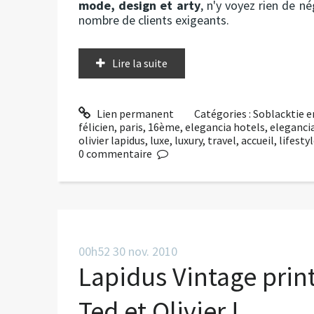
mode, design et arty
, n'y voyez rien de n
nombre de clients exigeants.
Lire la suite
Lien permanent
Catégories :
Soblacktie e
félicien
,
paris
,
16ème
,
elegancia hotels
,
eleganci
olivier lapidus
,
luxe
,
luxury
,
travel
,
accueil
,
lifesty
0
commentaire
00h52
30
nov. 2010
Lapidus Vintage prin
Ted et Olivier !