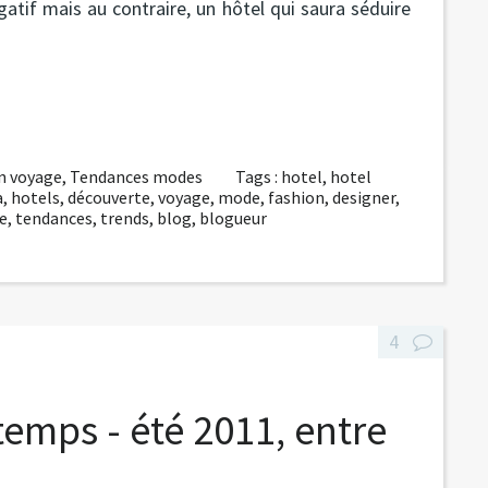
égatif mais au contraire, un hôtel qui saura séduire
n voyage
,
Tendances modes
Tags :
hotel
,
hotel
a
,
hotels
,
découverte
,
voyage
,
mode
,
fashion
,
designer
,
le
,
tendances
,
trends
,
blog
,
blogueur
4
temps - été 2011, entre