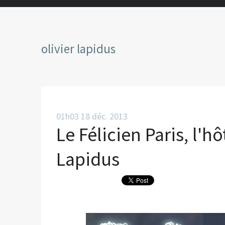
olivier lapidus
01h03
18
déc. 2013
Le Félicien Paris, l'h
Lapidus