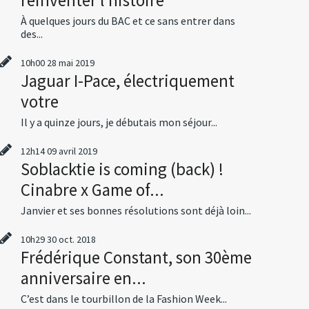
À quelques jours du BAC et ce sans entrer dans
des...
10h00
28
mai 2019
Jaguar I-Pace, électriquement
votre
Il y a quinze jours, je débutais mon séjour...
12h14
09
avril 2019
Soblacktie is coming (back) !
Cinabre x Game of...
Janvier et ses bonnes résolutions sont déjà loin...
10h29
30
oct. 2018
Frédérique Constant, son 30ème
anniversaire en...
C’est dans le tourbillon de la Fashion Week...