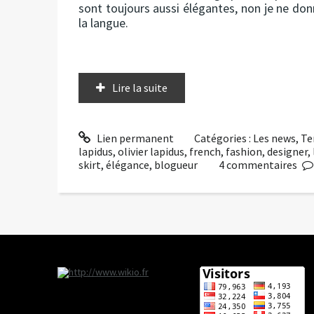
sont toujours aussi élégantes, non je ne don
la langue.
Lire la suite
Lien permanent
Catégories :
Les news
,
Te
lapidus
,
olivier lapidus
,
french
,
fashion
,
designer
,
skirt
,
élégance
,
blogueur
4
commentaires