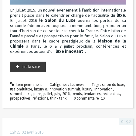
En juillet 2015, un nouvel évènement à l’ambition internationale
prenait place dans le calendrier chargé de l’actualité du
luxe
.
En juillet 2016
le Salon du Luxe
ouvrira les portes de sa
seconde édition avec toujours la même ambition, proposer un
tour d’horizon de ce secteur si cher à la France. Entre bilan de
l’année passée et prospectives pour le futur, le Salon du Luxe
proposera dans le cadre prestigieux de la
Maison de la
Chimie
à Paris, le 6 & 7 juillet prochain, conférences et
expériences autour d’un
luxe innovant
…
Lire la suite
Lien permanent
Catégories :
Les news
Tags :
salon du luxe
,
#salonduluxe
,
luxury & innovation summit
,
luxury
,
innovation
,
summit
,
luxe
,
paris
,
juillet
,
july
,
2016
,
trends
,
tendances
,
recherches
,
prospectives
,
réflexions
,
think tank
0
commentaire
0
12h23
02
avril 2015