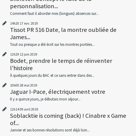
personnalisation...
Comment faut il aborder mes (longues) absences sur...
14h20
17
nov. 2019
Tissot PR 516 Date, la montre oubliée de
James...
Tout ou presque a été écrit sur les montres portées...
12h29
12
juin 2019
Bodet, prendre le temps de réinventer
l'histoire
À quelques jours du BAC et ce sans entrer dans des...
10h00
28
mai 2019
Jaguar I-Pace, électriquement votre
Il y a quinze jours, je débutais mon séjour...
12h14
09
avril 2019
Soblacktie is coming (back) ! Cinabre x Game
of...
Janvier et ses bonnes résolutions sont déjà loin...