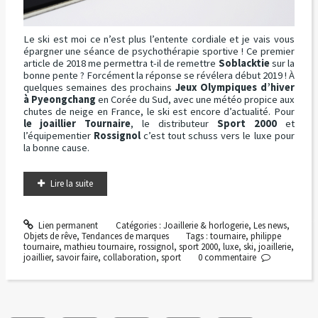
Le ski est moi ce n’est plus l’entente cordiale et je vais vous
épargner une séance de psychothérapie sportive ! Ce premier
article de 2018 me permettra t-il de remettre
Soblacktie
sur la
bonne pente ? Forcément la réponse se révélera début 2019 ! À
quelques semaines des prochains
Jeux Olympiques d’hiver
à Pyeongchang
en Corée du Sud, avec une météo propice aux
chutes de neige en France, le ski est encore d’actualité. Pour
le joaillier Tournaire
, le distributeur
Sport 2000
et
l’équipementier
Rossignol
c’est tout schuss vers le luxe pour
la bonne cause.
Lire la suite
Lien permanent
Catégories :
Joaillerie & horlogerie
,
Les news
,
Objets de rêve
,
Tendances de marques
Tags :
tournaire
,
philippe
tournaire
,
mathieu tournaire
,
rossignol
,
sport 2000
,
luxe
,
ski
,
joaillerie
,
joaillier
,
savoir faire
,
collaboration
,
sport
0
commentaire