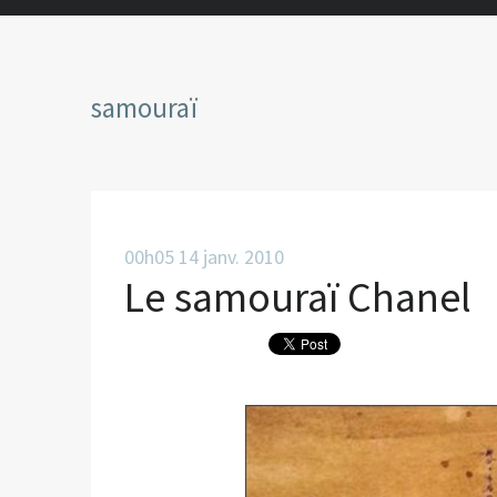
samouraï
00h05
14
janv. 2010
Le samouraï Chanel