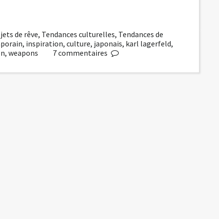
jets de rêve
,
Tendances culturelles
,
Tendances de
porain
,
inspiration
,
culture
,
japonais
,
karl lagerfeld
,
on
,
weapons
7
commentaires