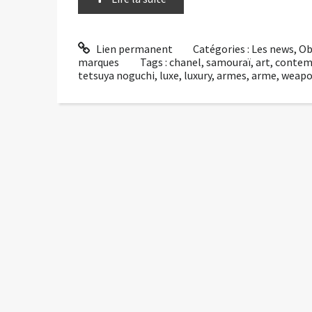
Lien permanent
Catégories :
Les news
,
Ob
marques
Tags :
chanel
,
samouraï
,
art
,
contem
tetsuya noguchi
,
luxe
,
luxury
,
armes
,
arme
,
weap