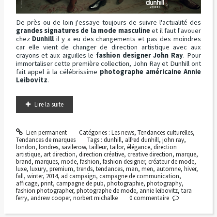
De près ou de loin j'essaye toujours de suivre l'actualité des
grandes signatures de la mode masculine
et il faut l'avouer
chez
Dunhill
il y a eu des changements et pas des moindres
car elle vient de changer de direction artistique avec aux
crayons et aux aiguilles le
fashion designer John Ray
. Pour
immortaliser cette première collection, John Ray et Dunhill ont
fait appel à la célébrissime
photographe américaine Annie
Leibovitz
.
Lire la suite
Lien permanent
Catégories :
Les news
,
Tendances culturelles
,
Tendances de marques
Tags :
dunhill
,
alfred dunhill
,
john ray
,
london
,
londres
,
savilerow
,
tailleur
,
tailor
,
élégance
,
direction
artistique
,
art direction
,
direction créative
,
creative direction
,
marque
,
brand
,
marques
,
mode
,
fashion
,
fashion designer
,
créateur de mode
,
luxe
,
luxury
,
premium
,
trends
,
tendances
,
man
,
men
,
automne
,
hiver
,
fall
,
winter
,
2014
,
ad campaign
,
campagne de communication
,
afficage
,
print
,
campagne de pub
,
photographie
,
photography
,
fashion photographer
,
photographe de mode
,
annie leibovitz
,
tara
ferry
,
andrew cooper
,
norbert michalke
0
commentaire