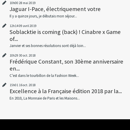
10h00
28
mai 2019
Jaguar I-Pace, électriquement votre
Il y a quinze jours, je débutais mon séjour...
12h14
09
avril 2019
Soblacktie is coming (back) ! Cinabre x Game
of...
Janvier et ses bonnes résolutions sont déjà loin...
10h29
30
oct. 2018
Frédérique Constant, son 30ème anniversaire
en...
C’est dans le tourbillon de la Fashion Week...
15h01
16
oct. 2018
Excellence à la Française édition 2018 par la...
En 2010, La Monnaie de Paris et les Maisons...