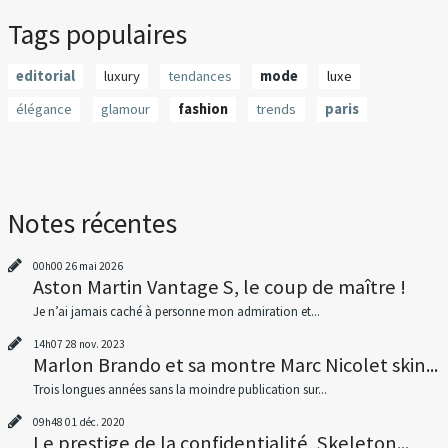
Tags populaires
editorial
luxury
tendances
mode
luxe
élégance
glamour
fashion
trends
paris
Notes récentes
00h00
26
mai 2026
Aston Martin Vantage S, le coup de maître !
Je n’ai jamais caché à personne mon admiration et...
14h07
28
nov. 2023
Marlon Brando et sa montre Marc Nicolet skin...
Trois longues années sans la moindre publication sur...
09h48
01
déc. 2020
Le prestige de la confidentialité, Skeleton...