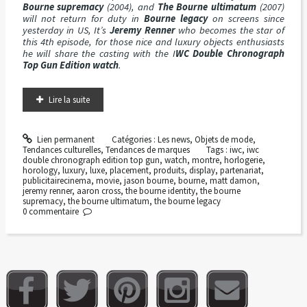
Bourne supremacy
(2004), and
The Bourne ultimatum
(2007)
will not return for duty in
Bourne legacy
on screens since
yesterday in US, It’s
Jeremy Renner
who becomes the star of
this 4th episode, for those nice and luxury objects enthusiasts
he will share the casting with the I
WC Double Chronograph
Top Gun Edition watch
.
Lire la suite
Lien permanent
Catégories :
Les news
,
Objets de mode
,
Tendances culturelles
,
Tendances de marques
Tags :
iwc
,
iwc
double chronograph edition top gun
,
watch
,
montre
,
horlogerie
,
horology
,
luxury
,
luxe
,
placement
,
produits
,
display
,
partenariat
,
publicitairecinema
,
movie
,
jason bourne
,
bourne
,
matt damon
,
jeremy renner
,
aaron cross
,
the bourne identity
,
the bourne
supremacy
,
the bourne ultimatum
,
the bourne legacy
0
commentaire