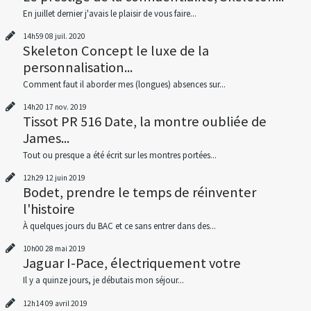
En juillet dernier j'avais le plaisir de vous faire...
14h59
08
juil. 2020
Skeleton Concept le luxe de la
personnalisation...
Comment faut il aborder mes (longues) absences sur...
14h20
17
nov. 2019
Tissot PR 516 Date, la montre oubliée de
James...
Tout ou presque a été écrit sur les montres portées...
12h29
12
juin 2019
Bodet, prendre le temps de réinventer
l'histoire
À quelques jours du BAC et ce sans entrer dans des...
10h00
28
mai 2019
Jaguar I-Pace, électriquement votre
Il y a quinze jours, je débutais mon séjour...
12h14
09
avril 2019