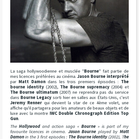
La saga hollywoodienne et musclée "
Bourne
" fait partie de
mes licences préférées au cinéma.
Jason Bourne interprété
par
Matt Damon
dans les trois premiers épisodes :
The
bourne identity
(2002),
The Bourne supremacy
(2004) et
The Bourne ultimatum
(2007) ne reprendra pas du service
dans
Bourne Legacy
sorti hier en salles aux États-Unis, c'est
Jeremy Renner
qui devient la star de ce 4ème volet, une
affiche qu'il partagera pour les amateurs de beaux objets et de
luxe avec la montre
IWC Double Chronograph Edition Top
Gun
.
The
Hollywood
and action saga «
Bourne
» is part of my
favourite licences in cinema.
Jason Bourne
played by
Matt
Damon
in the 3 first episodes :
The Bourne identity
(2002), T
he