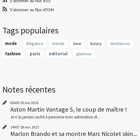
S'abonner au flux RSS
S'abonner au flux ATOM
Tags populaires
mode
élégance
trends
luxe
luxury
tendances
fashion
paris
editorial
glamour
Notes récentes
00h00
26
mai 2026
Aston Martin Vantage S, le coup de maître !
Je n’ai jamais caché à personne mon admiration et...
14h07
28
nov. 2023
Marlon Brando et sa montre Marc Nicolet skin...