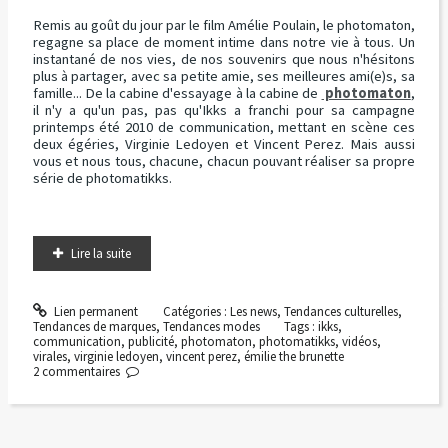
Remis au goût du jour par le film Amélie Poulain, le photomaton,
regagne sa place de moment intime dans notre vie à tous. Un
instantané de nos vies, de nos souvenirs que nous n'hésitons
plus à partager, avec sa petite amie, ses meilleures ami(e)s, sa
famille... De la cabine d'essayage à la cabine de
photomaton
,
il n'y a qu'un pas, pas qu'Ikks a franchi pour sa campagne
printemps été 2010 de communication, mettant en scène ces
deux égéries, Virginie Ledoyen et Vincent Perez. Mais aussi
vous et nous tous, chacune, chacun pouvant réaliser sa propre
série de photomatikks.
Lire la suite
Lien permanent
Catégories :
Les news
,
Tendances culturelles
,
Tendances de marques
,
Tendances modes
Tags :
ikks
,
communication
,
publicité
,
photomaton
,
photomatikks
,
vidéos
,
virales
,
virginie ledoyen
,
vincent perez
,
émilie the brunette
2
commentaires