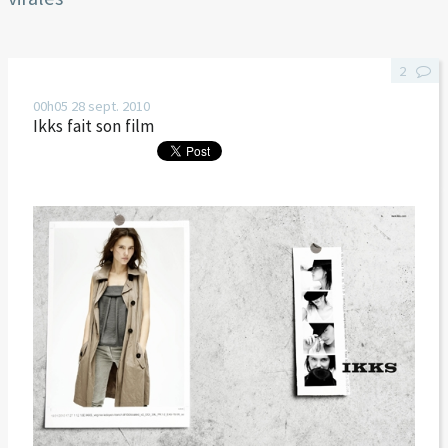
2
00h05
28
sept. 2010
Ikks fait son film