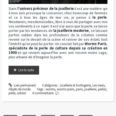
Dans
l’univers précieux de la joaillerie
il est une matière qui
à mon avis provoque le consensus chez beaucoup de femmes
et ce à tous les âges de leur vie, je pense à
la perle
.
Mesdames, mesdemoiselles, libre à vous de partager avec moi
vos sentiments à ce sujet. Il est vrai aussi que la perle se laisse
porter par les tendances de
la joaillerie moderne
, se laissant
parfois oublier dans les profondeurs de la création comme
revenir sur le devant de la scène et raviver de ses éclats tout
l’intérêt qu’on peut lui porter. Un constat fait par
Worms Paris
,
spécialiste de la perle de culture depuis sa création en
1900
et qui revient aujourd’hui avec une version moins sage,
plus urbaine de d'imaginer la perle.
Lire la suite
Lien permanent
Catégories :
Joaillerie & horlogerie
,
Les news
,
Objets de mode
Tags :
worms
,
worms paris
,
paris
,
joaillerie
,
perles
,
perle
,
urbain
0
commentaire