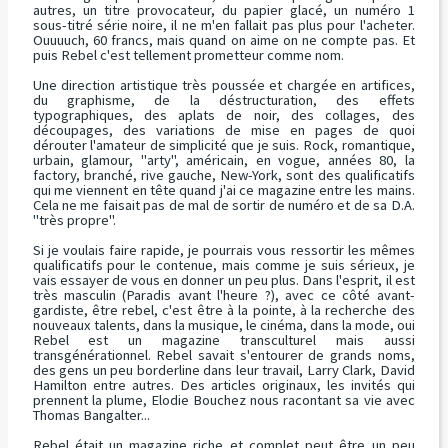
autres, un titre provocateur, du papier glacé, un numéro 1
sous-titré série noire, il ne m'en fallait pas plus pour l'acheter.
Ouuuuch, 60 francs, mais quand on aime on ne compte pas. Et
puis Rebel c'est tellement prometteur comme nom.
Une direction artistique très poussée et chargée en artifices,
du graphisme, de la déstructuration, des effets
typographiques, des aplats de noir, des collages, des
découpages, des variations de mise en pages de quoi
dérouter l'amateur de simplicité que je suis. Rock, romantique,
urbain, glamour, "arty", américain, en vogue, années 80, la
factory, branché, rive gauche, New-York, sont des qualificatifs
qui me viennent en tête quand j'ai ce magazine entre les mains.
Cela ne me faisait pas de mal de sortir de numéro et de sa D.A.
"très propre".
Si je voulais faire rapide, je pourrais vous ressortir les mêmes
qualificatifs pour le contenue, mais comme je suis sérieux, je
vais essayer de vous en donner un peu plus. Dans l'esprit, il est
très masculin (Paradis avant l'heure ?), avec ce côté avant-
gardiste, être rebel, c'est être à la pointe, à la recherche des
nouveaux talents, dans la musique, le cinéma, dans la mode, oui
Rebel est un magazine transculturel mais aussi
transgénérationnel. Rebel savait s'entourer de grands noms,
des gens un peu borderline dans leur travail, Larry Clark, David
Hamilton entre autres. Des articles originaux, les invités qui
prennent la plume, Elodie Bouchez nous racontant sa vie avec
Thomas Bangalter...
Rebel était un magazine riche et complet peut être un peu