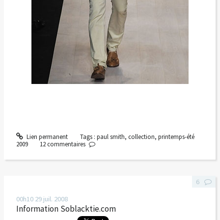
Lien permanent
Tags :
paul smith
,
collection
,
printemps-été
2009
12
commentaires
6
00h10
29
juil. 2008
Information Soblacktie.com