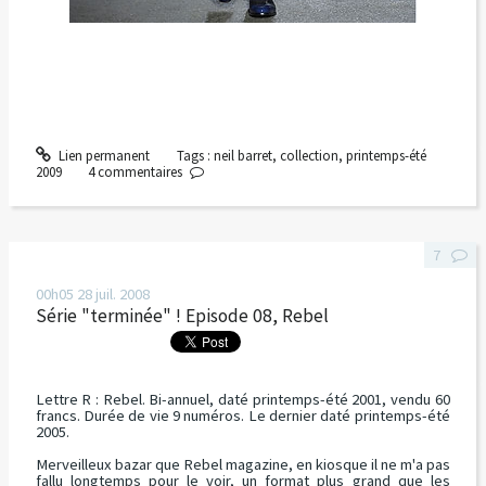
Lien permanent
Tags :
neil barret
,
collection
,
printemps-été
2009
4
commentaires
7
00h05
28
juil. 2008
Série "terminée" ! Episode 08, Rebel
Lettre R :
Rebel
. Bi-annuel, daté printemps-été 2001, vendu 60
francs. Durée de vie 9 numéros. Le dernier daté printemps-été
2005.
Merveilleux bazar que Rebel magazine, en kiosque il ne m'a pas
fallu longtemps pour le voir, un format plus grand que les