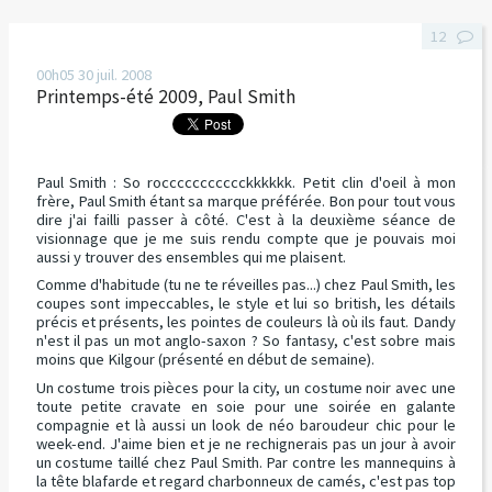
12
00h05
30
juil. 2008
Printemps-été 2009, Paul Smith
Paul Smith
: So roccccccccccckkkkkk. Petit clin d'oeil à mon
frère, Paul Smith étant sa marque préférée. Bon pour tout vous
dire j'ai failli passer à côté. C'est à la deuxième séance de
visionnage que je me suis rendu compte que je pouvais moi
aussi y trouver des ensembles qui me plaisent.
Comme d'habitude (tu ne te réveilles pas...) chez Paul Smith, les
coupes sont impeccables, le style et lui so british, les détails
précis et présents, les pointes de couleurs là où ils faut. Dandy
n'est il pas un mot anglo-saxon ? So fantasy, c'est sobre mais
moins que Kilgour (présenté en début de semaine).
Un costume trois pièces pour la city, un costume noir avec une
toute petite cravate en soie pour une soirée en galante
compagnie et là aussi un look de néo baroudeur chic pour le
week-end. J'aime bien et je ne rechignerais pas un jour à avoir
un costume taillé chez Paul Smith. Par contre les mannequins à
la tête blafarde et regard charbonneux de camés, c'est pas top