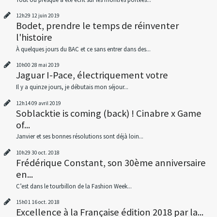
12h29
12
juin 2019
Bodet, prendre le temps de réinventer
l'histoire
À quelques jours du BAC et ce sans entrer dans des...
10h00
28
mai 2019
Jaguar I-Pace, électriquement votre
Il y a quinze jours, je débutais mon séjour...
12h14
09
avril 2019
Soblacktie is coming (back) ! Cinabre x Game
of...
Janvier et ses bonnes résolutions sont déjà loin...
10h29
30
oct. 2018
Frédérique Constant, son 30ème anniversaire
en...
C’est dans le tourbillon de la Fashion Week...
15h01
16
oct. 2018
Excellence à la Française édition 2018 par la...