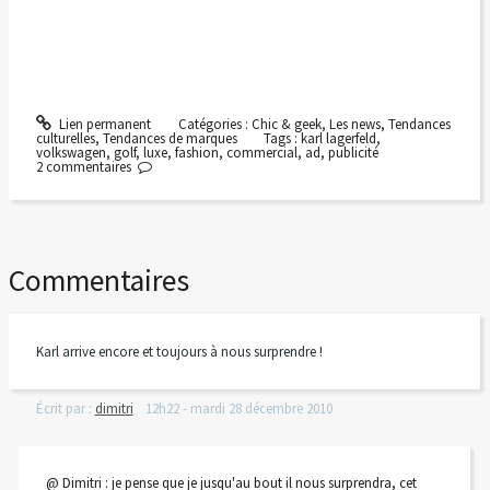
Lien permanent
Catégories :
Chic & geek
,
Les news
,
Tendances
culturelles
,
Tendances de marques
Tags :
karl lagerfeld
,
volkswagen
,
golf
,
luxe
,
fashion
,
commercial
,
ad
,
publicité
2
commentaires
Commentaires
Karl arrive encore et toujours à nous surprendre !
Écrit par :
dimitri
12h22
-
mardi 28
décembre 2010
@ Dimitri : je pense que je jusqu'au bout il nous surprendra, cet