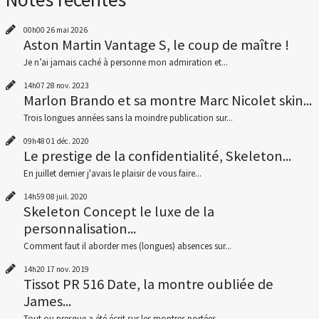
00h00
26
mai 2026
Aston Martin Vantage S, le coup de maître !
Je n’ai jamais caché à personne mon admiration et...
14h07
28
nov. 2023
Marlon Brando et sa montre Marc Nicolet skin...
Trois longues années sans la moindre publication sur...
09h48
01
déc. 2020
Le prestige de la confidentialité, Skeleton...
En juillet dernier j'avais le plaisir de vous faire...
14h59
08
juil. 2020
Skeleton Concept le luxe de la
personnalisation...
Comment faut il aborder mes (longues) absences sur...
14h20
17
nov. 2019
Tissot PR 516 Date, la montre oubliée de
James...
Tout ou presque a été écrit sur les montres portées...