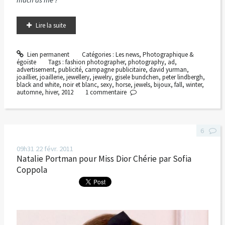
Lire la suite
Lien permanent
Catégories :
Les news
,
Photographique &
égoïste
Tags :
fashion photographer
,
photography
,
ad
,
advertisement
,
publicité
,
campagne publicitaire
,
david yurman
,
joaillier
,
joaillerie
,
jewellery
,
jewelry
,
gisele bundchen
,
peter lindbergh
,
black and white
,
noir et blanc
,
sexy
,
horse
,
jewels
,
bijoux
,
fall
,
winter
,
automne
,
hiver
,
2012
1
commentaire
6
09h31
22
févr. 2011
Natalie Portman pour Miss Dior Chérie par Sofia
Coppola