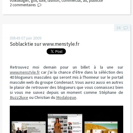
volkswagen
,
golf
,
luxe
,
fashion
,
commercial
,
ad
,
publicité
2
commentaires
16
00h49
07
juin 2009
Soblacktie sur www.menstyle.fr
Retrouvez moi demain pour un billet à la une sur
www.menstyle.fr
car j'ai la chance d'être dans la séléction des
40 blogueurs masculins qui seront mis à l'honneur sur le portail
masculin web du groupe Condenast. Vous aurez aussi en autres
le plaisir de retrouver des blogueurs que vous connaissez bien
si vous me suivez depuis un moment comme Stéphane de
Buzz2luxe
ou Christian du
Modalogue
.