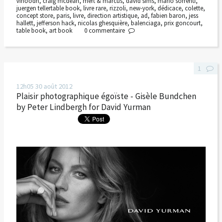
vinoodh
,
craig mcdean
,
mert & marcus
,
david sims
,
mario sorrenti
,
juergen tellertable book
,
livre rare
,
rizzoli
,
new-york
,
dédicace
,
colette
,
concept store
,
paris
,
livre
,
direction artistique
,
ad
,
fabien baron
,
jess
hallett
,
jefferson hack
,
nicolas ghesquière
,
balenciaga
,
prix goncourt
,
table book
,
art book
0
commentaire
1
12h05
30
août 2012
Plaisir photographique égoïste - Gisèle Bundchen
by Peter Lindbergh for David Yurman