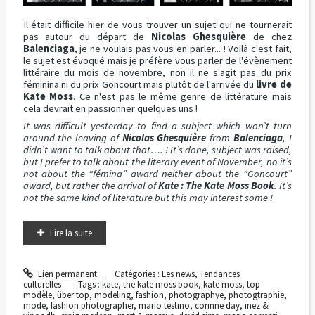
Il était difficile hier de vous trouver un sujet qui ne tournerait
pas autour du départ de
Nicolas Ghesquière
de chez
Balenciaga
, je ne voulais pas vous en parler... ! Voilà c'est fait,
le sujet est évoqué mais je préfère vous parler de l'évènement
littéraire du mois de novembre, non il ne s'agit pas du prix
féminina ni du prix Goncourt mais plutôt de l'arrivée du
livre de
Kate Moss
. Ce n'est pas le même genre de littérature mais
cela devrait en passionner quelques uns !
It was difficult yesterday to find a subject which won’t turn
around the leaving of
Nicolas Ghesquière
from
Balenciaga
, I
didn’t want to talk about that…. ! It’s done, subject was raised,
but I prefer to talk about the literary event of November, no it’s
not about the “fémina” award neither about the “Goncourt”
award, but rather the arrival of
Kate : The Kate Moss Book
. It’s
not the same kind of literature but this may interest some !
Lire la suite
Lien permanent
Catégories :
Les news
,
Tendances
culturelles
Tags :
kate
,
the kate moss book
,
kate moss
,
top
modèle
,
über top
,
modeling
,
fashion
,
photographye
,
photogtraphie
,
mode
,
fashion photographer
,
mario testino
,
corinne day
,
inez &