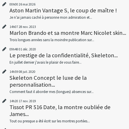
00h00
26
mai 2026
Aston Martin Vantage S, le coup de maître !
Je n’ai jamais caché à personne mon admiration et...
14h07
28
nov. 2023
Marlon Brando et sa montre Marc Nicolet skin...
Trois longues années sans la moindre publication sur...
09h48
01
déc. 2020
Le prestige de la confidentialité, Skeleton...
En juillet dernier j'avais le plaisir de vous faire...
14h59
08
juil. 2020
Skeleton Concept le luxe de la
personnalisation...
Comment faut il aborder mes (longues) absences sur...
14h20
17
nov. 2019
Tissot PR 516 Date, la montre oubliée de
James...
Tout ou presque a été écrit sur les montres portées...