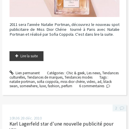
2011 sera l'année Natalie Portman, découvrez le nouveau spot
publicitaire de Miss Dior Chérie tourné à Paris avec Natalie
Portman et réalisé par Sofia Coppola. C'est dans lire la suite.
Lire la suite
Lien permanent
Catégories :
Chic & geek
,
Les news
,
Tendances
culturelles
,
Tendances de marques
,
Tendances modes
Tags :
natalie portman
,
sofia coppola
,
miss dior chérie
,
video
,
ad
,
black
swan
,
somewhere
,
luxe
,
fashion
,
perfum
6
commentaires
2
10h36
28
déc. 2010
Karl Lagerfeld star d'une nouvelle publicité pour