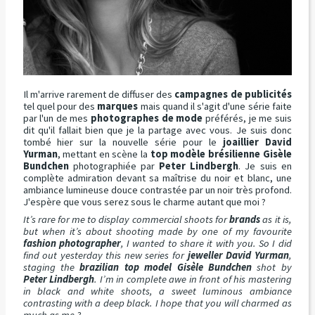
Il m'arrive rarement de diffuser des
campagnes de publicités
tel quel pour des
marques
mais quand il s'agit d'une série faite
par l'un de mes
photographes de mode
préférés, je me suis
dit qu'il fallait bien que je la partage avec vous. Je suis donc
tombé hier sur la nouvelle série pour le
joaillier David
Yurman
, mettant en scène la
top modèle brésilienne Gisèle
Bundchen
photographiée par
Peter Lindbergh
. Je suis en
complète admiration devant sa maîtrise du noir et blanc, une
ambiance lumineuse douce contrastée par un noir très profond.
J'espère que vous serez sous le charme autant que moi ?
It’s rare for me to display commercial shoots for
brands
as it is,
but when it’s about shooting made by one of my favourite
fashion photographer
, I wanted to share it with you. So I did
find out yesterday this new series for
jeweller David Yurman
,
staging the
brazilian top model Gisèle Bundchen
shot by
Peter Lindbergh
. I’m in complete awe in front of his mastering
in black and white shoots, a sweet luminous ambiance
contrasting with a deep black. I hope that you will charmed as
much as me ?