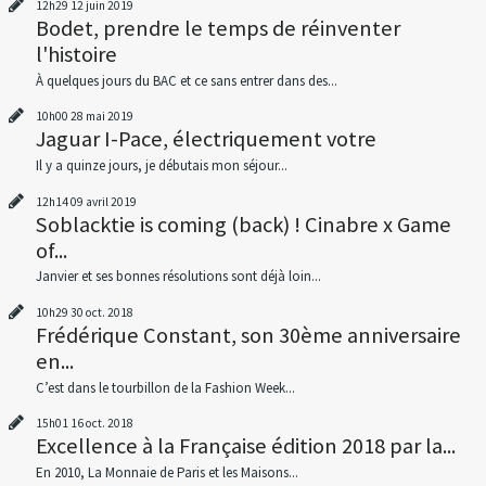
12h29
12
juin 2019
Bodet, prendre le temps de réinventer
l'histoire
À quelques jours du BAC et ce sans entrer dans des...
10h00
28
mai 2019
Jaguar I-Pace, électriquement votre
Il y a quinze jours, je débutais mon séjour...
12h14
09
avril 2019
Soblacktie is coming (back) ! Cinabre x Game
of...
Janvier et ses bonnes résolutions sont déjà loin...
10h29
30
oct. 2018
Frédérique Constant, son 30ème anniversaire
en...
C’est dans le tourbillon de la Fashion Week...
15h01
16
oct. 2018
Excellence à la Française édition 2018 par la...
En 2010, La Monnaie de Paris et les Maisons...