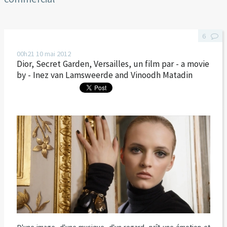
6
00h21
10
mai 2012
Dior, Secret Garden, Versailles, un film par - a movie
by - Inez van Lamsweerde and Vinoodh Matadin
D'une image, d'une musique, d'un regard, naît une émotion et