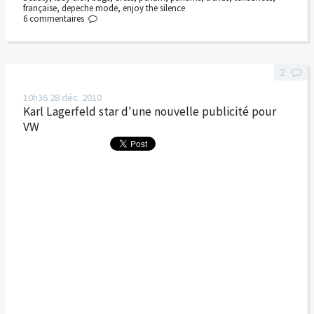
française
,
depeche mode
,
enjoy the silence
6
commentaires
2
10h36
28
déc. 2010
Karl Lagerfeld star d'une nouvelle publicité pour
VW