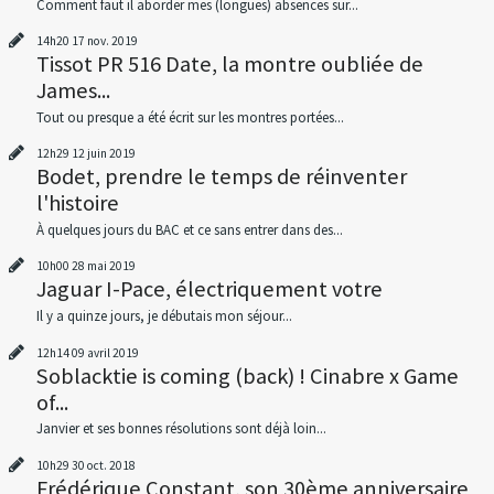
Comment faut il aborder mes (longues) absences sur...
14h20
17
nov. 2019
Tissot PR 516 Date, la montre oubliée de
James...
Tout ou presque a été écrit sur les montres portées...
12h29
12
juin 2019
Bodet, prendre le temps de réinventer
l'histoire
À quelques jours du BAC et ce sans entrer dans des...
10h00
28
mai 2019
Jaguar I-Pace, électriquement votre
Il y a quinze jours, je débutais mon séjour...
12h14
09
avril 2019
Soblacktie is coming (back) ! Cinabre x Game
of...
Janvier et ses bonnes résolutions sont déjà loin...
10h29
30
oct. 2018
Frédérique Constant, son 30ème anniversaire