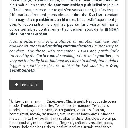
dieu sait qu'en terme de
communication publicitaire
je suis
difficile. Pour celles et ceux qui s'en souviennent, je n'avais pas
été particulièrement sensible au
film de Cartier
rendant
hommage à
sa panthère
... un film très beau esthétiquement je
dois le reconnaître mais qui n'a pas su faire vibrer en moi la
corde sensible, contrairement au dernier spot de la
maison
Dior
,
Secret Garden
.
From a picture, a music, a glance, an emotion can rise, and
god knows that in
advertising communication
I’m not easy to
convince. For those who remember, I was not particularly
touched by the
Cartier movie
making tribute to its
panther
… A
very aesthetically beautiful movie, I have to admit, but it didn’t
trigger a sparkle inside me, unlike the last spot from
Dior,
Secret Garden
.
Lire la suite
Lien permanent
Catégories :
Chic & geek
,
Mes coups de coeur
mode
,
Tendances culturelles
,
Tendances de marques
,
Tendances
modes
Tags :
dior
,
lvmh
,
secret garden
,
versailles
,
fashion
,
commercial
,
movie
,
raf simons
,
film
,
inez van lamsweerde
,
vinoodh
matadin
,
inez & vinoodh
,
daria strokus
,
melissa stasiuk
,
xiao wen ju
,
haute couture
,
mode
,
glamour
,
élégance
,
château versailles
,
paris
,
beauty
,
lady dior
,
bags
,
dress
,
perfum
,
parfums
,
trends
,
tendances
,