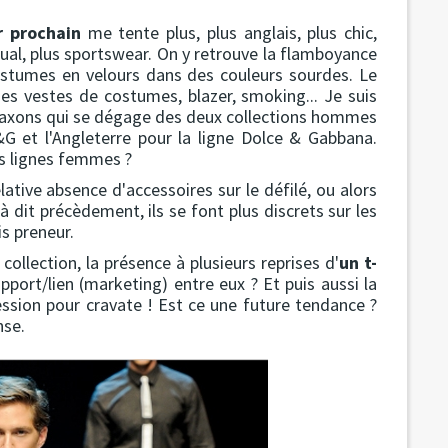
r prochain
me tente plus, plus anglais, plus chic,
sual, plus sportswear. On y retrouve la flamboyance
 costumes en velours dans des couleurs sourdes. Le
es vestes de costumes, blazer, smoking... Je suis
o saxons qui se dégage des deux collections hommes
D&G et l'Angleterre pour la ligne Dolce & Gabbana.
es lignes femmes ?
elative absence d'accessoires sur le défilé, ou alors
jà dit précèdement, ils se font plus discrets sur les
is preneur.
collection, la présence à plusieurs reprises d'
un t-
rapport/lien (marketing) entre eux ? Et puis aussi la
ssion pour cravate ! Est ce une future tendance ?
nse.