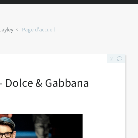
Cayley
Page d'accueil
2
- Dolce & Gabbana