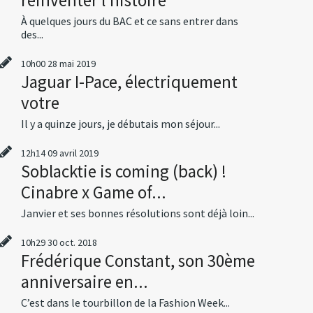
À quelques jours du BAC et ce sans entrer dans
des...
10h00
28
mai 2019
Jaguar I-Pace, électriquement
votre
Il y a quinze jours, je débutais mon séjour...
12h14
09
avril 2019
Soblacktie is coming (back) !
Cinabre x Game of...
Janvier et ses bonnes résolutions sont déjà loin...
10h29
30
oct. 2018
Frédérique Constant, son 30ème
anniversaire en...
C’est dans le tourbillon de la Fashion Week...