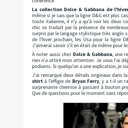
cohérence.
La collection Dolce & Gabbana de l'hive
même si je sais que la ligne D&G est plus ca
toute italienne, il n'y a qu'à voir les deux
chic se traduit par la présence de nombreus
surpris par le langage stylistique très angl
de l'hiver prochain, les Usa pour la ligne 
J'aimerai savoir s'il en était de même pour l
À noter aussi chez
Dolce & Gabbana
, une r
rien n'a attiré mon attention. Je vous l'ai dé
podiums. Si quelqu'un a une explication, je su
J'ai remarqué deux détails originaux dans la 
shirt
à l'effigie de
Bryan Ferry
, y a t-il un 
surprenante chemise à passant à bouton pre
Que de questions pour le moment sans répo