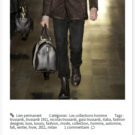
Lien permanent
Catégories :
Les collections homme
Tags :
trussardi
,
trussardi 1911
,
nicolas trussardi
,
gaïa trussardi
,
italia
,
fashion
designer
,
luxe
,
luxury
,
fashion
,
mode
,
collection
,
homme
,
automne
,
fall
,
winter
,
hiver
,
2011
,
milan
1
commentaire