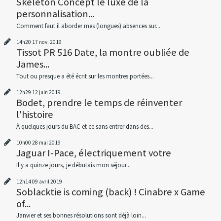
Skeleton Concept le luxe de la
personnalisation...
Comment faut il aborder mes (longues) absences sur...
14h20
17
nov. 2019
Tissot PR 516 Date, la montre oubliée de
James...
Tout ou presque a été écrit sur les montres portées...
12h29
12
juin 2019
Bodet, prendre le temps de réinventer
l'histoire
À quelques jours du BAC et ce sans entrer dans des...
10h00
28
mai 2019
Jaguar I-Pace, électriquement votre
Il y a quinze jours, je débutais mon séjour...
12h14
09
avril 2019
Soblacktie is coming (back) ! Cinabre x Game
of...
Janvier et ses bonnes résolutions sont déjà loin...