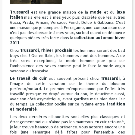
Trussardi
est une grande maison de la
mode
et du
luxe
italien
mais elle est à mes yeux plus discrète que les autres
Gucci, Prada, Armani, Versace, Fendi, Dolce & Gabbana. C'est
une maison que je compare à Ferragamo, une comparaison que
n'est pas dévalorisante à mes yeux, surtout quand on découvre
quelques pièces très forte dans la
collection automne hiver
2011
.
Chez
Trussardi
, l'
hiver prochain
les hommes seront des bad
boys chic ! Oui en Italie, les hommes sont des hommes. A de
très rares exceptions, la mode homme joue peu sur
l'ambivalence des sexes comme peut le faire la mode anglo
saxonne ou française.
Le travail du cuir
est souvent présent chez
Trussardi
, à
l'image de cette variation sur le thème du blouson
perfecto/motard. Le premier m'impressionne par l'effet très
travaillé presque en drapé autour du cou, le deuxième aussi,
avec son côté asymétrique, avant gardiste mais bien dans l'air
du temps. La collection oscille sur ce rythme entre
tradition
et modernité
.
Les deux dernières silhouettes sont elles plus classiques et
étrangement moi qui n'aime pas les manteaux en cuir retourné,
je leur trouve beaucoup de présence. Vous noterez encore une
fois (une remarque déjà faîtes pour l'ensemble des