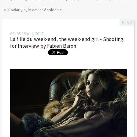
Caviarly's, le caviar écolochic
0
00h05
19
oct. 2013
La fille du week-end, the week-end girl - Shooting
for Interview by Fabien Baron