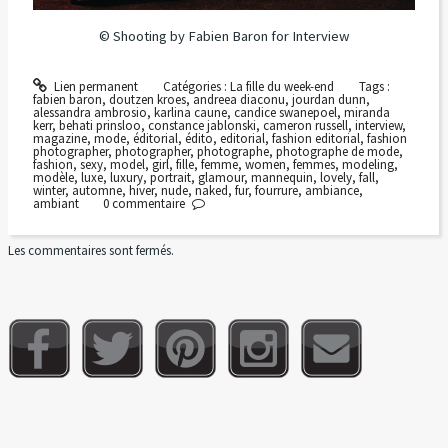
© Shooting by Fabien Baron for Interview
Lien permanent
Catégories :
La fille du week-end
Tags :
fabien baron
,
doutzen kroes
,
andreea diaconu
,
jourdan dunn
,
alessandra ambrosio
,
karlina caune
,
candice swanepoel
,
miranda
kerr
,
behati prinsloo
,
constance jablonski
,
cameron russell
,
interview
,
magazine
,
mode
,
éditorial
,
édito
,
editorial
,
fashion editorial
,
fashion
photographer
,
photographer
,
photographe
,
photographe de mode
,
fashion
,
sexy
,
model
,
girl
,
fille
,
femme
,
women
,
femmes
,
modeling
,
modèle
,
luxe
,
luxury
,
portrait
,
glamour
,
mannequin
,
lovely
,
fall
,
winter
,
automne
,
hiver
,
nude
,
naked
,
fur
,
fourrure
,
ambiance
,
ambiant
0
commentaire
Les commentaires sont fermés.