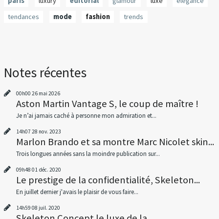
paris
luxury
editorial
glamour
luxe
élégance
tendances
mode
fashion
trends
Notes récentes
00h00
26
mai 2026
Aston Martin Vantage S, le coup de maître !
Je n’ai jamais caché à personne mon admiration et...
14h07
28
nov. 2023
Marlon Brando et sa montre Marc Nicolet skin...
Trois longues années sans la moindre publication sur...
09h48
01
déc. 2020
Le prestige de la confidentialité, Skeleton...
En juillet dernier j'avais le plaisir de vous faire...
14h59
08
juil. 2020
Skeleton Concept le luxe de la