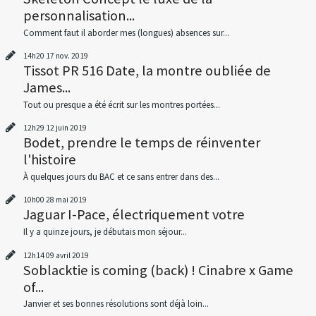
personnalisation...
Comment faut il aborder mes (longues) absences sur...
14h20
17
nov. 2019
Tissot PR 516 Date, la montre oubliée de
James...
Tout ou presque a été écrit sur les montres portées...
12h29
12
juin 2019
Bodet, prendre le temps de réinventer
l'histoire
À quelques jours du BAC et ce sans entrer dans des...
10h00
28
mai 2019
Jaguar I-Pace, électriquement votre
Il y a quinze jours, je débutais mon séjour...
12h14
09
avril 2019
Soblacktie is coming (back) ! Cinabre x Game
of...
Janvier et ses bonnes résolutions sont déjà loin...