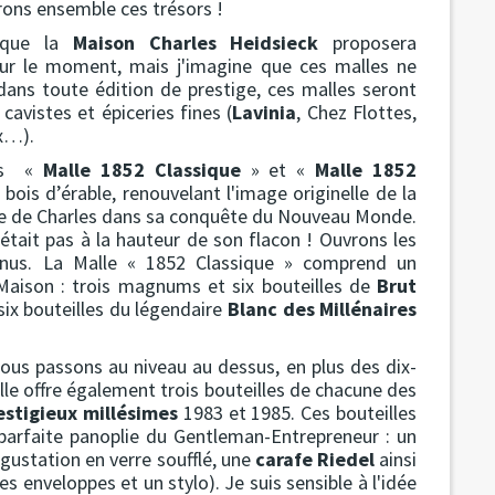
vrons ensemble ces trésors !
 que la
Maison Charles Heidsieck
proposera
pour le moment, mais j'imagine que ces malles ne
dans toute édition de prestige, ces malles seront
cavistes et épiceries fines (
Lavinia
, Chez Flottes,
x…).
les «
Malle 1852 Classique
» et «
Malle 1852
 bois d’érable, renouvelant l'image originelle de la
ge de Charles dans sa conquête du Nouveau Monde.
n'était pas à la hauteur de son flacon ! Ouvrons les
enus. La Malle « 1852 Classique » comprend un
Maison : trois magnums et six bouteilles de
Brut
six bouteilles du légendaire
Blanc des Millénaires
ous passons au niveau au dessus, en plus des dix-
alle offre également trois bouteilles de chacune des
estigieux millésimes
1983 et 1985. Ces bouteilles
rfaite panoplie du Gentleman-Entrepreneur : un
gustation en verre soufflé, une
carafe Riedel
ainsi
es enveloppes et un stylo). Je suis sensible à l'idée