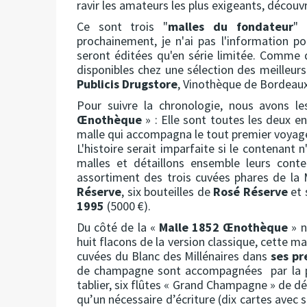
ravir les amateurs les plus exigeants, décou
Ce sont trois "
malles du fondateur
"
prochainement, je n'ai pas l'information 
seront éditées qu'en série limitée. Comme 
disponibles chez une sélection des meilleurs 
Publicis Drugstore
, Vinothèque de Bordeau
Pour suivre la chronologie, nous avons 
Œnothèque
» : Elle sont toutes les deux en
malle qui accompagna le tout premier voya
L'histoire serait imparfaite si le contenant 
malles et détaillons ensemble leurs cont
assortiment des trois cuvées phares de la 
Réserve
, six bouteilles de
Rosé Réserve
et 
1995
(5000 €).
Du côté de la «
Malle 1852 Œnothèque
» n
huit flacons de la version classique, cette m
cuvées du Blanc des Millénaires dans
ses pr
de champagne sont accompagnées par la pa
tablier, six flûtes « Grand Champagne » de dé
qu’un nécessaire d’écriture (dix cartes avec s