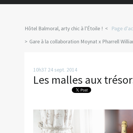
Hôtel Balmoral, arty chic à l'Étoile !
Page d'ac
Gare à la collaboration Moynat x Pharrell Willi
10h37
24
sept. 2014
Les malles aux tréso