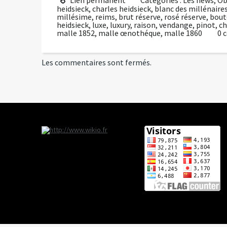
heidsieck
,
charles heidsieck
,
blanc des millénaire
millésime
,
reims
,
brut réserve
,
rosé réserve
,
bout
heidsieck
,
luxe
,
luxury
,
raison
,
vendange
,
pinot
,
ch
malle 1852
,
malle œnothéque
,
malle 1860
0
Les commentaires sont fermés.