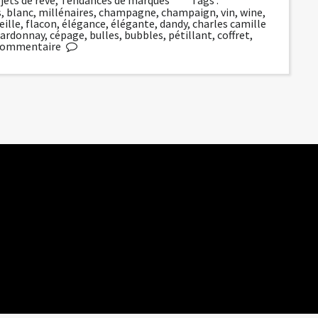
s
,
blanc
,
millénaires
,
champagne
,
champaign
,
vin
,
wine
,
eille
,
flacon
,
élégance
,
élégante
,
dandy
,
charles camille
ardonnay
,
cépage
,
bulles
,
bubbles
,
pétillant
,
coffret
,
commentaire