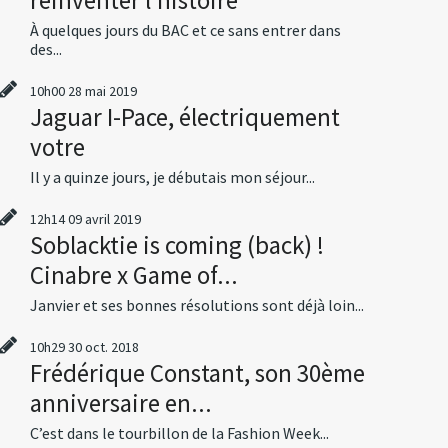
À quelques jours du BAC et ce sans entrer dans
des...
10h00
28
mai 2019
Jaguar I-Pace, électriquement
votre
Il y a quinze jours, je débutais mon séjour...
12h14
09
avril 2019
Soblacktie is coming (back) !
Cinabre x Game of...
Janvier et ses bonnes résolutions sont déjà loin...
10h29
30
oct. 2018
Frédérique Constant, son 30ème
anniversaire en...
C’est dans le tourbillon de la Fashion Week...