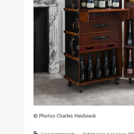
© Photos Charles Heidsieck
Lien permanent
Catégories :
Les news
,
Ob