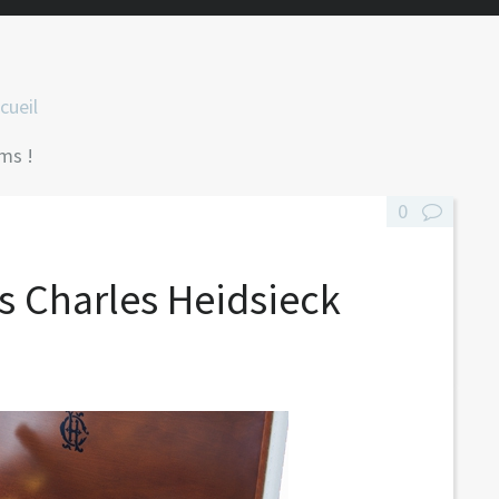
cueil
ams !
0
rs Charles Heidsieck