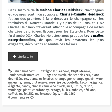
Dans l'histoire de
la maison Charles Heidsieck
, champagnes
et voyages sont indissociables.
Charles-Camille Heidsieck
fut l'un des premiers à faire découvrir le champagne sur les
territoires du Nouveau Monde. Il y a plus de 150 ans, en 1852
Charles Heidsieck traversait l'Atlantique accompagné de malles
chargées de précieux flacons, pour les États-Unis. Pour cette
fin d'année 2014, Charles Heidsieck nous propose
trois malles
exceptionnelles
, de quoi ravir les amateurs les plus
exigeants, découvrons ensemble ces trésors !
Lire la suite
Lien permanent
Catégories :
Les news
,
Objets de rêve
,
Tendances de marques
Tags :
heidsieck
,
charles heidsieck
,
blanc
des millénaires
,
blanc
,
millénaires
,
champagne
,
champaign
,
vin
,
wine
,
millésime
,
reims
,
brut réserve
,
rosé réserve
,
bouteille
,
flacon
,
élégance
,
élégante
,
dandy
,
charles camille heidsieck
,
luxe
,
luxury
,
raison
,
vendange
,
pinot
,
chardonnay
,
cépage
,
bulles
,
bubbles
,
pétillant
,
coffret
,
malle 1852
,
malle œnothéque
,
malle 1860
0
commentaire