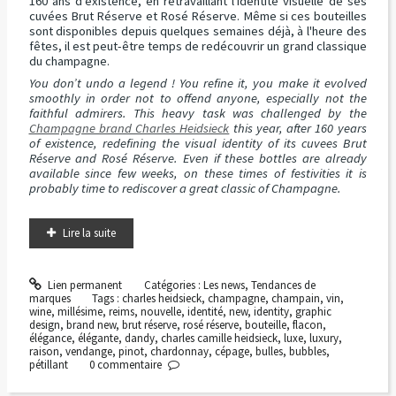
160 ans d'existence, en retravaillant l'identité visuelle de ses
cuvées Brut Réserve et Rosé Réserve. Même si ces bouteilles
sont disponibles depuis quelques semaines déjà, à l'heure des
fêtes, il est peut-être temps de redécouvrir un grand classique
du champagne.
You don’t undo a legend ! You refine it, you make it evolved
smoothly in order not to offend anyone, especially not the
faithful admirers. This heavy task was challenged by the
Champagne brand Charles Heidsieck
this year, after 160 years
of existence, redefining the visual identity of its cuvees Brut
Réserve and Rosé Réserve. Even if these bottles are already
available since few weeks, on these times of festivities it is
probably time to rediscover a great classic of Champagne.
Lire la suite
Lien permanent
Catégories :
Les news
,
Tendances de
marques
Tags :
charles heidsieck
,
champagne
,
champain
,
vin
,
wine
,
millésime
,
reims
,
nouvelle
,
identité
,
new
,
identity
,
graphic
design
,
brand new
,
brut réserve
,
rosé réserve
,
bouteille
,
flacon
,
élégance
,
élégante
,
dandy
,
charles camille heidsieck
,
luxe
,
luxury
,
raison
,
vendange
,
pinot
,
chardonnay
,
cépage
,
bulles
,
bubbles
,
pétillant
0
commentaire