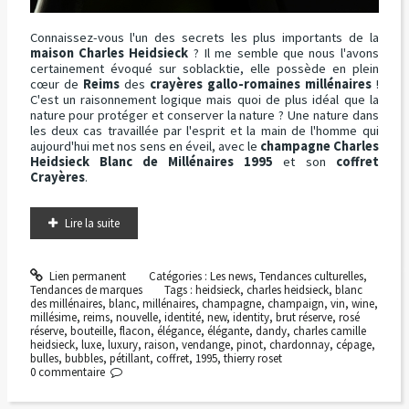
Connaissez-vous l'un des secrets les plus importants de la
maison Charles Heidsieck
? Il me semble que nous l'avons
certainement évoqué sur soblacktie, elle possède en plein
cœur de
Reims
des
crayères gallo-romaines millénaires
!
C'est un raisonnement logique mais quoi de plus idéal que la
nature pour protéger et conserver la nature ? Une nature dans
les deux cas travaillée par l'esprit et la main de l'homme qui
aujourd'hui met nos sens en éveil, avec le
champagne Charles
Heidsieck Blanc de Millénaires 1995
et son
coffret
Crayères
.
Lire la suite
Lien permanent
Catégories :
Les news
,
Tendances culturelles
,
Tendances de marques
Tags :
heidsieck
,
charles heidsieck
,
blanc
des millénaires
,
blanc
,
millénaires
,
champagne
,
champaign
,
vin
,
wine
,
millésime
,
reims
,
nouvelle
,
identité
,
new
,
identity
,
brut réserve
,
rosé
réserve
,
bouteille
,
flacon
,
élégance
,
élégante
,
dandy
,
charles camille
heidsieck
,
luxe
,
luxury
,
raison
,
vendange
,
pinot
,
chardonnay
,
cépage
,
bulles
,
bubbles
,
pétillant
,
coffret
,
1995
,
thierry roset
0
commentaire