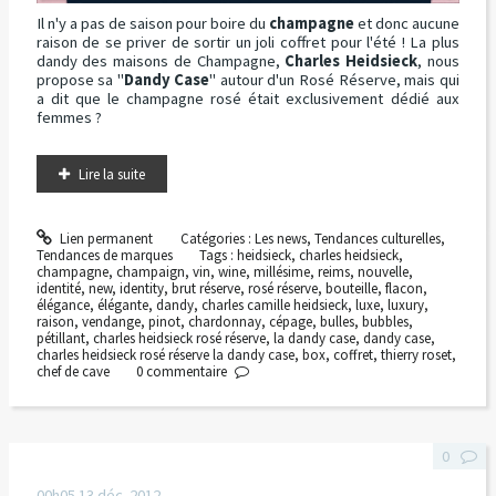
Il n'y a pas de saison pour boire du
champagne
et donc aucune
raison de se priver de sortir un joli coffret pour l'été ! La plus
dandy des maisons de Champagne,
Charles Heidsieck
, nous
propose sa "
Dandy Case
" autour d'un Rosé Réserve, mais qui
a dit que le champagne rosé était exclusivement dédié aux
femmes ?
Lire la suite
Lien permanent
Catégories :
Les news
,
Tendances culturelles
,
Tendances de marques
Tags :
heidsieck
,
charles heidsieck
,
champagne
,
champaign
,
vin
,
wine
,
millésime
,
reims
,
nouvelle
,
identité
,
new
,
identity
,
brut réserve
,
rosé réserve
,
bouteille
,
flacon
,
élégance
,
élégante
,
dandy
,
charles camille heidsieck
,
luxe
,
luxury
,
raison
,
vendange
,
pinot
,
chardonnay
,
cépage
,
bulles
,
bubbles
,
pétillant
,
charles heidsieck rosé réserve
,
la dandy case
,
dandy case
,
charles heidsieck rosé réserve la dandy case
,
box
,
coffret
,
thierry roset
,
chef de cave
0
commentaire
0
00h05
13
déc. 2012