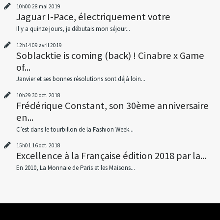
10h00
28
mai 2019
Jaguar I-Pace, électriquement votre
Il y a quinze jours, je débutais mon séjour...
12h14
09
avril 2019
Soblacktie is coming (back) ! Cinabre x Game
of...
Janvier et ses bonnes résolutions sont déjà loin...
10h29
30
oct. 2018
Frédérique Constant, son 30ème anniversaire
en...
C’est dans le tourbillon de la Fashion Week...
15h01
16
oct. 2018
Excellence à la Française édition 2018 par la...
En 2010, La Monnaie de Paris et les Maisons...