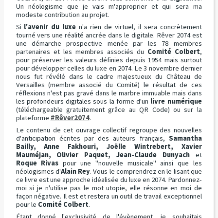
Un néologisme que je vais m'approprier et qui sera ma
modeste contribution au projet.
Si
l'avenir du luxe
n'a rien de virtuel, il sera concrètement
tourné vers une réalité ancrée dans le digitale. Rêver 2074 est
une démarche prospective menée par les 78 membres
partenaires et les membres associés du
Comité Colbert
,
pour préserver les valeurs définies depuis 1954 mais surtout
pour développer celles du luxe en 2074. Le 3 novembre dernier
nous fut révélé dans le cadre majestueux du Château de
Versailles (membre associé du Comité) le résultat de ces
réflexions n'est pas gravé dans le marbre immuable mais dans
les profondeurs digitales sous la forme d'un
livre numérique
(téléchargeable gratuitement grâce au QR Code) ou sur la
plateforme
#Rêver2074
.
Le contenu de cet ouvrage collectif regroupe des nouvelles
d'anticipation écrites par des auteurs français,
Samantha
Bailly, Anne Fakhouri, Joëlle Wintrebert, Xavier
Mauméjan, Olivier Paquet, Jean-Claude Dunyach
et
Roque Rivas
pour une "nouvelle musicale" ainsi que les
néologismes d'
Alain Rey
. Vous le comprendrez en le lisant que
ce livre est une approche idéalisée du luxe en 2074. Pardonnez-
moi si je n'utilise pas le mot utopie, elle résonne en moi de
façon négative. Il est et restera un outil de travail exceptionnel
pour le
Comité Colbert
.
Étant donné l'exclusivité de l'évènement, je souhaitais