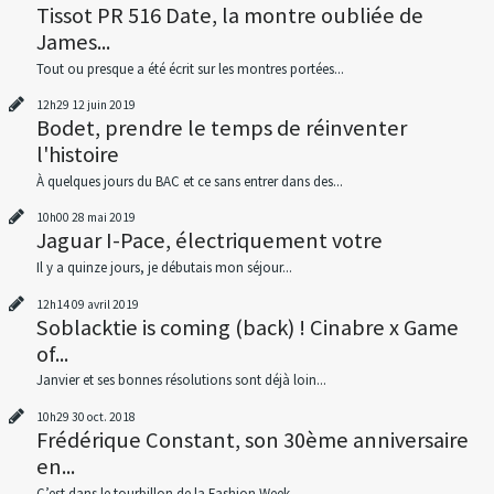
Tissot PR 516 Date, la montre oubliée de
James...
Tout ou presque a été écrit sur les montres portées...
12h29
12
juin 2019
Bodet, prendre le temps de réinventer
l'histoire
À quelques jours du BAC et ce sans entrer dans des...
10h00
28
mai 2019
Jaguar I-Pace, électriquement votre
Il y a quinze jours, je débutais mon séjour...
12h14
09
avril 2019
Soblacktie is coming (back) ! Cinabre x Game
of...
Janvier et ses bonnes résolutions sont déjà loin...
10h29
30
oct. 2018
Frédérique Constant, son 30ème anniversaire
en...
C’est dans le tourbillon de la Fashion Week...