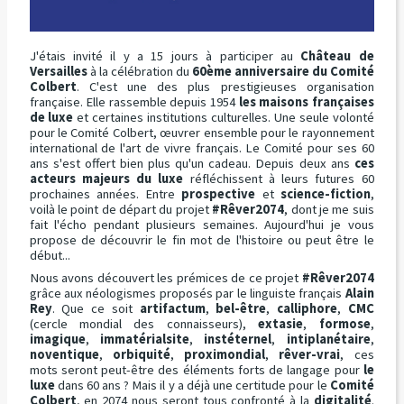
J'étais invité il y a 15 jours à participer au
Château de
Versailles
à la célébration du
60ème anniversaire
du Comité
Colbert
. C'est une des plus prestigieuses organisation
française. Elle rassemble depuis 1954
les maisons françaises
de luxe
et certaines institutions culturelles. Une seule volonté
pour le Comité Colbert, œuvrer ensemble pour le rayonnement
international de l'art de vivre français. Le Comité pour ses 60
ans s'est offert bien plus qu'un cadeau. Depuis deux ans
ces
acteurs majeurs du luxe
réfléchissent à leurs futures 60
prochaines années. Entre
prospective
et
science-fiction
,
voilà le point de départ du projet
#Rêver2074
, dont je me suis
fait l'écho pendant plusieurs semaines. Aujourd'hui je vous
propose de découvrir le fin mot de l'histoire ou peut être le
début...
Nous avons découvert les prémices de ce projet
#Rêver2074
grâce aux néologismes proposés par le linguiste français
Alain
Rey
. Que ce soit
artifactum
,
bel-être
,
calliphore
,
CMC
(cercle mondial des connaisseurs),
extasie
,
formose
,
imagique
,
immatérialsite
,
instéternel
,
intiplanétaire
,
noventique
,
orbiquité
,
proximondial
,
rêver-vrai
, ces
mots seront peut-être des éléments forts de langage pour
le
luxe
dans 60 ans ? Mais il y a déjà une certitude pour le
Comité
Colbert
, en 2074 nous seront tous confronté à la
digitalité
.