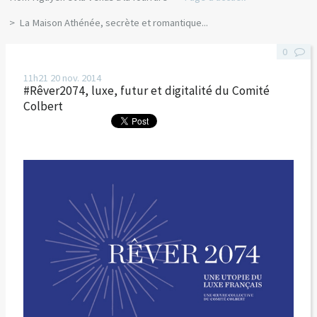
La Maison Athénée, secrète et romantique...
0
11h21
20
nov. 2014
#Rêver2074, luxe, futur et digitalité du Comité
Colbert