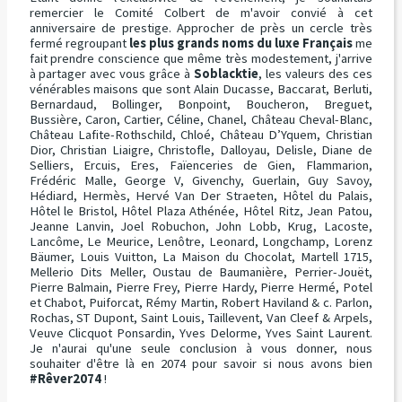
remercier le Comité Colbert de m'avoir convié à cet
anniversaire de prestige. Approcher de près un cercle très
fermé regroupant
les plus grands noms du luxe Français
me
fait prendre conscience que même très modestement, j'arrive
à partager avec vous grâce à
Soblacktie
, les valeurs des ces
vénérables maisons que sont Alain Ducasse, Baccarat, Berluti,
Bernardaud, Bollinger, Bonpoint, Boucheron, Breguet,
Bussière, Caron, Cartier, Céline, Chanel, Château Cheval-Blanc,
Château Lafite-Rothschild, Chloé, Château D’Yquem, Christian
Dior, Christian Liaigre, Christofle, Dalloyau, Delisle, Diane de
Selliers, Ercuis, Eres, Faïenceries de Gien, Flammarion,
Frédéric Malle, George V, Givenchy, Guerlain, Guy Savoy,
Hédiard, Hermès, Hervé Van Der Straeten, Hôtel du Palais,
Hôtel le Bristol, Hôtel Plaza Athénée, Hôtel Ritz, Jean Patou,
Jeanne Lanvin, Joel Robuchon, John Lobb, Krug, Lacoste,
Lancôme, Le Meurice, Lenôtre, Leonard, Longchamp, Lorenz
Bäumer, Louis Vuitton, La Maison du Chocolat, Martell 1715,
Mellerio Dits Meller, Oustau de Baumanière, Perrier-Jouët,
Pierre Balmain, Pierre Frey, Pierre Hardy, Pierre Hermé, Potel
et Chabot, Puiforcat, Rémy Martin, Robert Haviland & c. Parlon,
Rochas, ST Dupont, Saint Louis, Taillevent, Van Cleef & Arpels,
Veuve Clicquot Ponsardin, Yves Delorme, Yves Saint Laurent.
Je n'aurai qu'une seule conclusion à vous donner, nous
souhaiter d'être là en 2074 pour savoir si nous avons bien
#Rêver2074
!