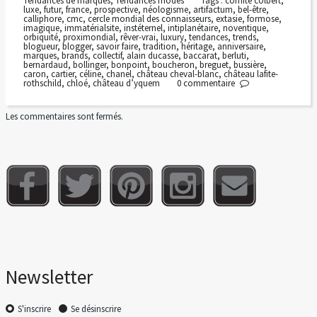
Tendances de marques
,
Tendances modes
Tags :
comité colbert
,
luxe
,
futur
,
france
,
prospective
,
néologisme
,
artifactum
,
bel-être
,
calliphore
,
cmc
,
cercle mondial des connaisseurs
,
extasie
,
formose
,
imagique
,
immatérialsite
,
instéternel
,
intiplanétaire
,
noventique
,
orbiquité
,
proximondial
,
rêver-vrai
,
luxury
,
tendances
,
trends
,
blogueur
,
blogger
,
savoir faire
,
tradition
,
héritage
,
anniversaire
,
marques
,
brands
,
collectif
,
alain ducasse
,
baccarat
,
berluti
,
bernardaud
,
bollinger
,
bonpoint
,
boucheron
,
breguet
,
bussière
,
caron
,
cartier
,
céline
,
chanel
,
château cheval-blanc
,
château lafite-
rothschild
,
chloé
,
château d’yquem
0
commentaire
Les commentaires sont fermés.
Newsletter
S'inscrire
Se désinscrire