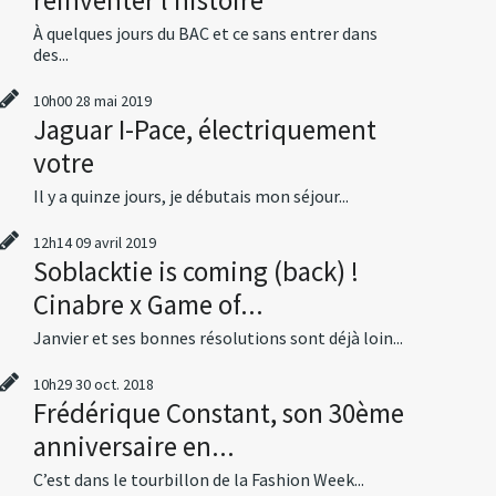
À quelques jours du BAC et ce sans entrer dans
des...
10h00
28
mai 2019
Jaguar I-Pace, électriquement
votre
Il y a quinze jours, je débutais mon séjour...
12h14
09
avril 2019
Soblacktie is coming (back) !
Cinabre x Game of...
Janvier et ses bonnes résolutions sont déjà loin...
10h29
30
oct. 2018
Frédérique Constant, son 30ème
anniversaire en...
C’est dans le tourbillon de la Fashion Week...