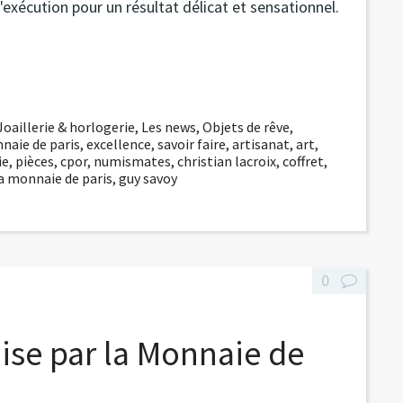
l'exécution pour un résultat délicat et sensationnel.
Joaillerie & horlogerie
,
Les news
,
Objets de rêve
,
naie de paris
,
excellence
,
savoir faire
,
artisanat
,
art
,
ie
,
pièces
,
cpor
,
numismates
,
christian lacroix
,
coffret
,
a monnaie de paris
,
guy savoy
0
aise par la Monnaie de