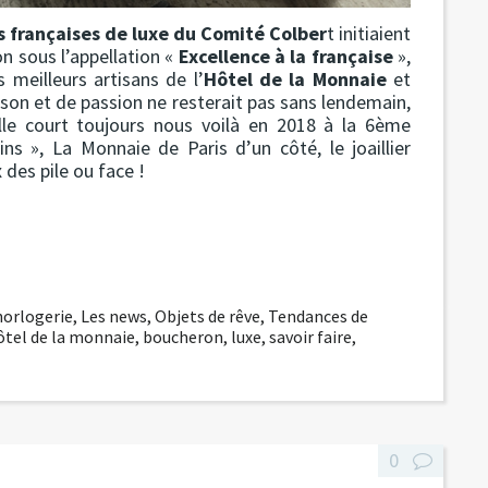
s françaises de luxe du Comité Colber
t initiaient
n sous l’appellation «
Excellence à la française
»,
 meilleurs artisans de l’
Hôtel de la Monnaie
et
ison et de passion ne resterait pas sans lendemain,
elle court toujours nous voilà en 2018 à la 6ème
ns », La Monnaie de Paris d’un côté, le joaillier
 des pile ou face !
 horlogerie
,
Les news
,
Objets de rêve
,
Tendances de
ôtel de la monnaie
,
boucheron
,
luxe
,
savoir faire
,
0