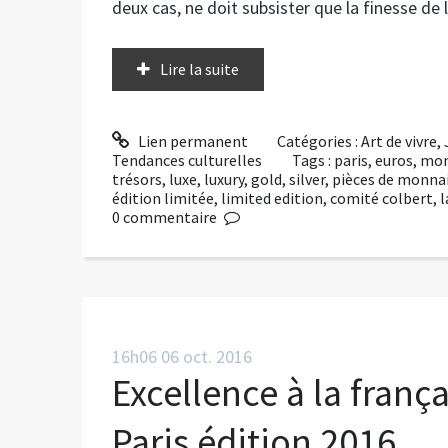
deux cas, ne doit subsister que la finesse de 
Lire la suite
Lien permanent
Catégories :
Art de vivre
,
Tendances culturelles
Tags :
paris
,
euros
,
mon
trésors
,
luxe
,
luxury
,
gold
,
silver
,
pièces de monna
édition limitée
,
limited edition
,
comité colbert
,
l
0
commentaire
16h06
06
oct. 2016
Excellence à la franç
Paris édition 2016