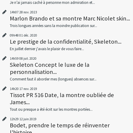
Je n’ai jamais caché à personne mon admiration et...
14h07
28
nov. 2023
Marlon Brando et sa montre Marc Nicolet skin...
Trois longues années sans la moindre publication sur...
09h48
01
déc. 2020
Le prestige de la confidentialité, Skeleton...
En juillet dernier j'avais le plaisir de vous faire...
14h59
08
juil. 2020
Skeleton Concept le luxe de la
personnalisation...
Comment faut il aborder mes (longues) absences sur...
14h20
17
nov. 2019
Tissot PR 516 Date, la montre oubliée de
James...
Tout ou presque a été écrit sur les montres portées...
12h29
12
juin 2019
Bodet, prendre le temps de réinventer
l'histoire