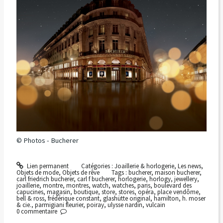
© Photos - Bucherer
Lien permanent
Catégories :
Joaillerie & horlogerie
,
Les news
,
Objets de mode
,
Objets de rêve
Tags :
bucherer
,
maison bucherer
,
carl friedrich bucherer
,
carl f bucherer
,
horlogerie
,
horlogy
,
jewellery
,
joaillerie
,
montre
,
montres
,
watch
,
watches
,
paris
,
boulevard des
capucines
,
magasin
,
boutique
,
store
,
stores
,
opéra
,
place vendôme
,
bell & ross
,
frédérique constant
,
glashütte original
,
hamilton
,
h. moser
& cie.
,
parmigiani fleurier
,
poiray
,
ulysse nardin
,
vulcain
0
commentaire