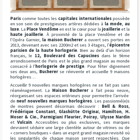
Paris
comme toutes les
capitales internationales
possède
en son sein de prestigieuses artères dédiées à
la mode
,
au
luxe
. La
Place Vendôme
en est le cœur pour la
joaillerie
et la
haute joaillerie
. À proximité de la place Vendôme et de
l’Opéra Garnier,
la maison Bucherer
a ouvert ses portes en
2013, devenant avec ses 2200m2 et ses 3 étages, l’
épicentre
parisien de la haute horlogerie
. Bien au delà d’un horizon
français, le
12, Boulevard des Capucines
dans le 9ème
arrondissement de Paris est le plus grand magasin au monde
consacré à l’
horlogerie de prestige
. Pour fêter dignement
ses deux ans,
Bucherer
se réinvente et accueille 9 maisons
horlogères…
Accueillir 9 nouvelles marques horlogères ne se fait pas sans
réaménagement. La
Maison Bucherer
a fait peau neuve,
réorganisant ses espaces intérieurs pour permettre l’arrivée
de
neuf nouvelles marques horlogères
. Les passionné(e)s
de montres peuvent désormais découvrir :
Bell & Ross
,
Frédérique Constant
,
Glashütte Origina
l,
Hamilton
,
H.
Moser & Cie.
,
Parmigiani Fleurier
,
Poiray
,
Ulysse Nardin
et
Vulcain
. Accessibles ou plus exclusives, ses marques
devraient séduire une large clientèle autour de vitrines ou de
« corners boutiques » dans un esprit grand magasin revisité où
les singularités de chaque maison seront respectées. Que