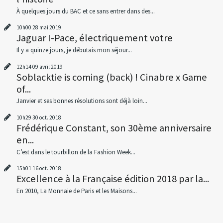
À quelques jours du BAC et ce sans entrer dans des...
10h00
28
mai 2019
Jaguar I-Pace, électriquement votre
Il y a quinze jours, je débutais mon séjour...
12h14
09
avril 2019
Soblacktie is coming (back) ! Cinabre x Game
of...
Janvier et ses bonnes résolutions sont déjà loin...
10h29
30
oct. 2018
Frédérique Constant, son 30ème anniversaire
en...
C’est dans le tourbillon de la Fashion Week...
15h01
16
oct. 2018
Excellence à la Française édition 2018 par la...
En 2010, La Monnaie de Paris et les Maisons...