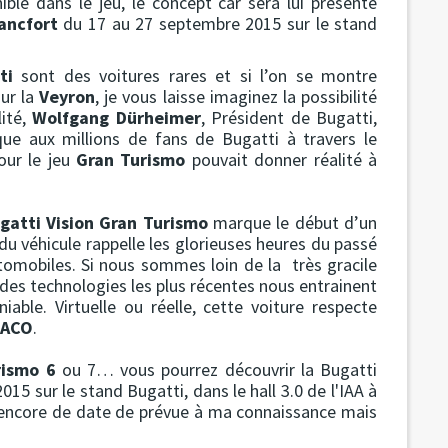
nible dans le jeu, le concept car sera lui présenté
ancfort
du 17 au 27 septembre 2015 sur le stand
ti
sont des voitures rares et si l’on se montre
ur la
Veyron
, je vous laisse imaginez la possibilité
lité,
Wolfgang Dürheimer
, Président de Bugatti,
que aux millions de fans de Bugatti à travers le
our le jeu
Gran Turismo
pouvait donner réalité à
gatti Vision Gran Turismo
marque le début d’un
u véhicule rappelle les glorieuses heures du passé
omobiles. Si nous sommes loin de la très gracile
 des technologies les plus récentes nous entrainent
able. Virtuelle ou réelle, cette voiture respecte
ACO
.
rismo 6
ou 7… vous pourrez découvrir la Bugatti
5 sur le stand Bugatti, dans le hall 3.0 de l'IAA à
s encore de date de prévue à ma connaissance mais