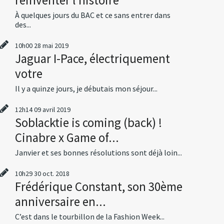
À quelques jours du BAC et ce sans entrer dans
des...
10h00
28
mai 2019
Jaguar I-Pace, électriquement
votre
Il y a quinze jours, je débutais mon séjour...
12h14
09
avril 2019
Soblacktie is coming (back) !
Cinabre x Game of...
Janvier et ses bonnes résolutions sont déjà loin...
10h29
30
oct. 2018
Frédérique Constant, son 30ème
anniversaire en...
C’est dans le tourbillon de la Fashion Week...