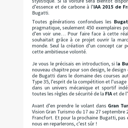
stylistique. Si la voiture sera bientôt dispo
d’essence et de carbone à l’
IAA 2015 de Fr
Bugatti.
Toutes générations confondues les
Bugat
pragmatique, seulement 450 exemplaires po
d’en voir une… Pour faire face à cette réa
souhaitait grâce à ce projet ouvrir la mar
monde. Seul la création d’un concept car p
cette ambitieuse volonté.
Je vous le précisais en introduction, si l
a Bu
nouveau chapitre pour son design, le design d
de Bugatti dans le domaine des courses aut
Type 35, l’esprit de la compétition et l’usage
dans un univers mécanique et sportif indéni
toutes les règles de sécurité de la
FIA
et de l’
Avant d’en prendre le volant dans
Gran Tu
Vision Gran Turismo du 17 au 27 septembre 201
Francfort. Et pour la prochaine Bugatti, pa
nous en reparlerons, c’est sûr !