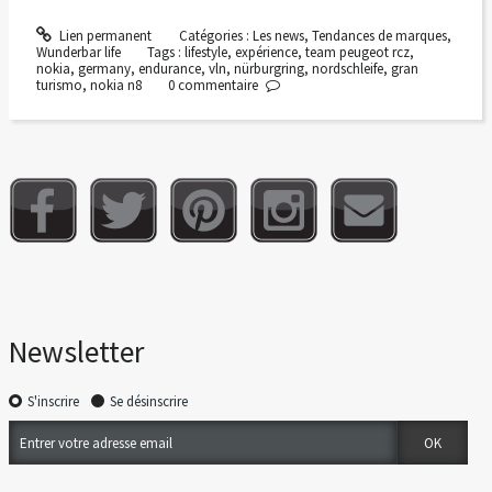
Lien permanent
Catégories :
Les news
,
Tendances de marques
,
Wunderbar life
Tags :
lifestyle
,
expérience
,
team peugeot rcz
,
nokia
,
germany
,
endurance
,
vln
,
nürburgring
,
nordschleife
,
gran
turismo
,
nokia n8
0
commentaire
Newsletter
S'inscrire
Se désinscrire