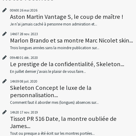
00h00
26
mai 2026
Aston Martin Vantage S, le coup de maître !
Je n’ai jamais caché à personne mon admiration et...
14h07
28
nov. 2023
Marlon Brando et sa montre Marc Nicolet skin...
Trois longues années sans la moindre publication sur...
09h48
01
déc. 2020
Le prestige de la confidentialité, Skeleton...
En juillet dernier j'avais le plaisir de vous faire...
14h59
08
juil. 2020
Skeleton Concept le luxe de la
personnalisation...
Comment faut il aborder mes (longues) absences sur...
14h20
17
nov. 2019
Tissot PR 516 Date, la montre oubliée de
James...
Tout ou presque a été écrit sur les montres portées...