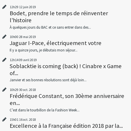
12h29
12
juin 2019
Bodet, prendre le temps de réinventer
l'histoire
À quelques jours du BAC et ce sans entrer dans des...
10h00
28
mai 2019
Jaguar I-Pace, électriquement votre
Il y a quinze jours, je débutais mon séjour...
12h14
09
avril 2019
Soblacktie is coming (back) ! Cinabre x Game
of...
Janvier et ses bonnes résolutions sont déjà loin...
10h29
30
oct. 2018
Frédérique Constant, son 30ème anniversaire
en...
C’est dans le tourbillon de la Fashion Week...
15h01
16
oct. 2018
Excellence à la Française édition 2018 par la...