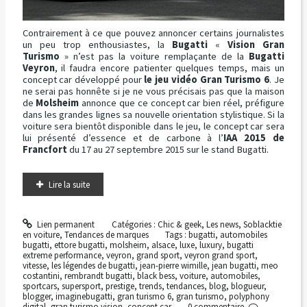
Contrairement à ce que pouvez annoncer certains journalistes
un peu trop enthousiastes, la
Bugatti
«
Vision Gran
Turismo
» n’est pas la voiture remplaçante de la
Bugatti
Veyron
, il faudra encore patienter quelques temps, mais un
concept car développé pour
le jeu vidéo Gran Turismo 6
. Je
ne serai pas honnête si je ne vous précisais pas que la maison
de
Molsheim
annonce que ce concept car bien réel, préfigure
dans les grandes lignes sa nouvelle orientation stylistique. Si la
voiture sera bientôt disponible dans le jeu, le concept car sera
lui présenté d’essence et de carbone à l’
IAA 2015 de
Francfort
du 17 au 27 septembre 2015 sur le stand Bugatti.
Lire la suite
Lien permanent
Catégories :
Chic & geek
,
Les news
,
Soblacktie
en voiture
,
Tendances de marques
Tags :
bugatti
,
automobiles
bugatti
,
ettore bugatti
,
molsheim
,
alsace
,
luxe
,
luxury
,
bugatti
extreme performance
,
veyron
,
grand sport
,
veyron grand sport
,
vitesse
,
les légendes de bugatti
,
jean-pierre wimille
,
jean bugatti
,
meo
costantini
,
rembrandt bugatti
,
black bess
,
voiture
,
automobiles
,
sportcars
,
supersport
,
prestige
,
trends
,
tendances
,
blog
,
blogueur
,
blogger
,
imaginebugatti
,
gran turismo 6
,
gran turismo
,
polyphony
digital
,
gran turismo vision
,
concept car
0
commentaire