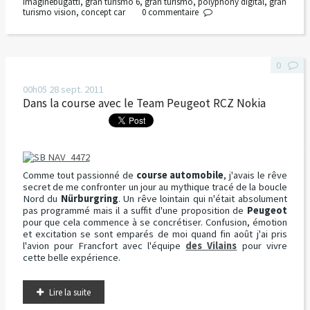
imaginebugatti
,
gran turismo 6
,
gran turismo
,
polyphony digital
,
gran
turismo vision
,
concept car
0
commentaire
0
00h05
28
sept. 2011
Dans la course avec le Team Peugeot RCZ Nokia
Comme tout passionné de
course automobile
, j'avais le rêve
secret de me confronter un jour au mythique tracé de la boucle
Nord du
Nürburgring
. Un rêve lointain qui n'était absolument
pas programmé mais il a suffit d'une proposition de
Peugeot
pour que cela commence à se concrétiser. Confusion, émotion
et excitation se sont emparés de moi quand fin août j'ai pris
l'avion pour Francfort avec l'équipe
des Vilains
pour vivre
cette belle expérience.
Lire la suite