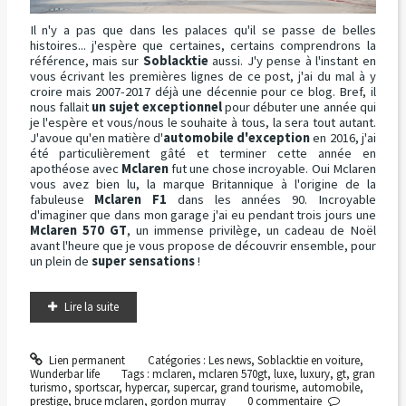
Il n'y a pas que dans les palaces qu'il se passe de belles
histoires... j'espère que certaines, certains comprendrons la
référence, mais sur
Soblacktie
aussi. J'y pense à l'instant en
vous écrivant les premières lignes de ce post, j'ai du mal à y
croire mais 2007-2017 déjà une décennie pour ce blog. Bref, il
nous fallait
un sujet exceptionnel
pour débuter une année qui
je l'espère et vous/nous le souhaite à tous, la sera tout autant.
J'avoue qu'en matière d'
automobile d'exception
en 2016, j'ai
été particulièrement gâté et terminer cette année en
apothéose avec
Mclaren
fut une chose incroyable. Oui Mclaren
vous avez bien lu, la marque Britannique à l'origine de la
fabuleuse
Mclaren F1
dans les années 90. Incroyable
d'imaginer que dans mon garage j'ai eu pendant trois jours une
Mclaren 570 GT
, un immense privilège, un cadeau de Noël
avant l'heure que je vous propose de découvrir ensemble, pour
un plein de
super sensations
!
Lire la suite
Lien permanent
Catégories :
Les news
,
Soblacktie en voiture
,
Wunderbar life
Tags :
mclaren
,
mclaren 570gt
,
luxe
,
luxury
,
gt
,
gran
turismo
,
sportscar
,
hypercar
,
supercar
,
grand tourisme
,
automobile
,
prestige
,
bruce mclaren
,
gordon murray
0
commentaire