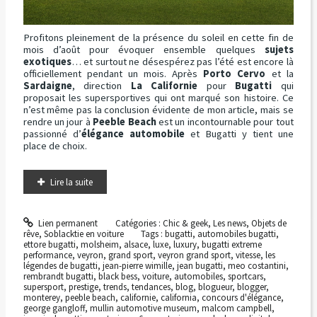
Profitons pleinement de la présence du soleil en cette fin de
mois d’août pour évoquer ensemble quelques
sujets
exotiques
… et surtout ne désespérez pas l’été est encore là
officiellement pendant un mois. Après
Porto Cervo
et la
Sardaigne
, direction
La Californie
pour
Bugatti
qui
proposait les supersportives qui ont marqué son histoire. Ce
n’est même pas la conclusion évidente de mon article, mais se
rendre un jour à
Peeble Beach
est un incontournable pour tout
passionné d’
élégance automobile
et Bugatti y tient une
place de choix.
Lire la suite
Lien permanent
Catégories :
Chic & geek
,
Les news
,
Objets de
rêve
,
Soblacktie en voiture
Tags :
bugatti
,
automobiles bugatti
,
ettore bugatti
,
molsheim
,
alsace
,
luxe
,
luxury
,
bugatti extreme
performance
,
veyron
,
grand sport
,
veyron grand sport
,
vitesse
,
les
légendes de bugatti
,
jean-pierre wimille
,
jean bugatti
,
meo costantini
,
rembrandt bugatti
,
black bess
,
voiture
,
automobiles
,
sportcars
,
supersport
,
prestige
,
trends
,
tendances
,
blog
,
blogueur
,
blogger
,
monterey
,
peeble beach
,
californie
,
california
,
concours d'élégance
,
george gangloff
,
mullin automotive museum
,
malcom campbell
,