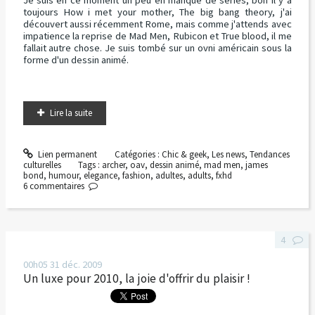
Je suis en ce moment un peu en manque de séries, bon il y a
toujours How i met your mother, The big bang theory, j'ai
découvert aussi récemment Rome, mais comme j'attends avec
impatience la reprise de Mad Men, Rubicon et True blood, il me
fallait autre chose. Je suis tombé sur un ovni américain sous la
forme d'un dessin animé.
Lire la suite
Lien permanent
Catégories :
Chic & geek
,
Les news
,
Tendances
culturelles
Tags :
archer
,
oav
,
dessin animé
,
mad men
,
james
bond
,
humour
,
elegance
,
fashion
,
adultes
,
adults
,
fxhd
6
commentaires
4
00h05
31
déc. 2009
Un luxe pour 2010, la joie d'offrir du plaisir !