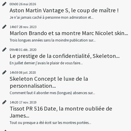
00h00
26
mai 2026
Aston Martin Vantage S, le coup de maître !
Je n’ai jamais caché à personne mon admiration et...
14h07
28
nov. 2023
Marlon Brando et sa montre Marc Nicolet skin...
Trois longues années sans la moindre publication sur...
09h48
01
déc. 2020
Le prestige de la confidentialité, Skeleton...
En juillet dernier j'avais le plaisir de vous faire...
14h59
08
juil. 2020
Skeleton Concept le luxe de la
personnalisation...
Comment faut il aborder mes (longues) absences sur...
14h20
17
nov. 2019
Tissot PR 516 Date, la montre oubliée de
James...
Tout ou presque a été écrit sur les montres portées...