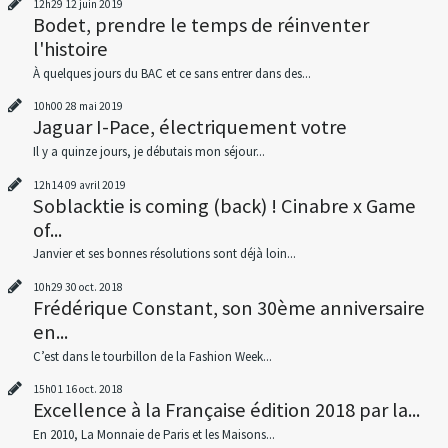
12h29
12
juin 2019
Bodet, prendre le temps de réinventer
l'histoire
À quelques jours du BAC et ce sans entrer dans des...
10h00
28
mai 2019
Jaguar I-Pace, électriquement votre
Il y a quinze jours, je débutais mon séjour...
12h14
09
avril 2019
Soblacktie is coming (back) ! Cinabre x Game
of...
Janvier et ses bonnes résolutions sont déjà loin...
10h29
30
oct. 2018
Frédérique Constant, son 30ème anniversaire
en...
C’est dans le tourbillon de la Fashion Week...
15h01
16
oct. 2018
Excellence à la Française édition 2018 par la...
En 2010, La Monnaie de Paris et les Maisons...