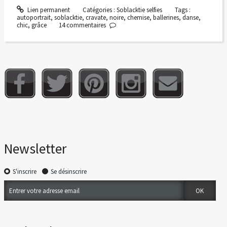
Lien permanent
Catégories :
Soblacktie selfies
Tags :
autoportrait
,
soblacktie
,
cravate
,
noire
,
chemise
,
ballerines
,
danse
,
chic
,
grâce
14
commentaires
Newsletter
S'inscrire
Se désinscrire