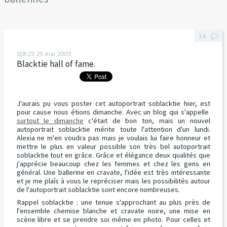
14
00h23
25
mai 2009
Blacktie hall of fame.
J'aurais pu vous poster cet autoportrait soblacktie hier, est
pour cause nous étions dimanche. Avec un blog qui s'appelle
surtout le dimanche
c'était de bon ton, mais un nouvel
autoportrait soblacktie mérite toute l'attention d'un lundi.
Alexia ne m'en voudra pas mais je voulais lui faire honneur et
mettre le plus en valeur possible son très bel autoportrait
soblacktie tout en grâce. Grâce et élégance deux qualités que
j'apprécie beaucoup chez les femmes et chez les gens en
général. Une ballerine en cravate, l'idée est très intéressante
et je me plaîs à vous le repréciser mais les possibilités autour
de l'autoportrait soblacktie sont encore nombreuses.
Rappel soblacktie : une tenue s'approchant au plus près de
l'ensemble chemise blanche et cravate noire, une mise en
scène libre et se prendre soi même en photo. Pour celles et