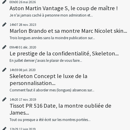
00h00
26
mai 2026
Aston Martin Vantage S, le coup de maître !
Je n’ai jamais caché à personne mon admiration et...
14h07
28
nov. 2023
Marlon Brando et sa montre Marc Nicolet skin...
Trois longues années sans la moindre publication sur...
09h48
01
déc. 2020
Le prestige de la confidentialité, Skeleton...
En juillet dernier j'avais le plaisir de vous faire...
14h59
08
juil. 2020
Skeleton Concept le luxe de la
personnalisation...
Comment faut il aborder mes (longues) absences sur...
14h20
17
nov. 2019
Tissot PR 516 Date, la montre oubliée de
James...
Tout ou presque a été écrit sur les montres portées...
12h29
12
juin 2019