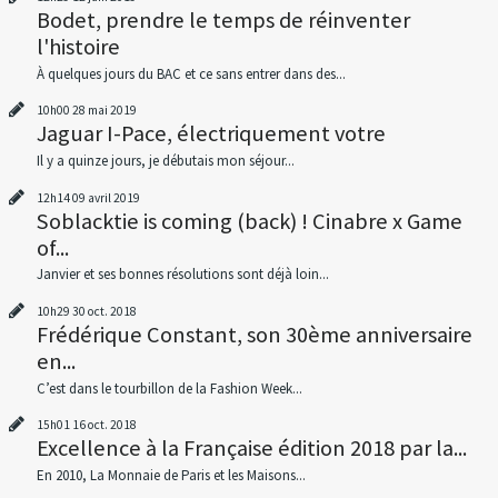
Bodet, prendre le temps de réinventer
l'histoire
À quelques jours du BAC et ce sans entrer dans des...
10h00
28
mai 2019
Jaguar I-Pace, électriquement votre
Il y a quinze jours, je débutais mon séjour...
12h14
09
avril 2019
Soblacktie is coming (back) ! Cinabre x Game
of...
Janvier et ses bonnes résolutions sont déjà loin...
10h29
30
oct. 2018
Frédérique Constant, son 30ème anniversaire
en...
C’est dans le tourbillon de la Fashion Week...
15h01
16
oct. 2018
Excellence à la Française édition 2018 par la...
En 2010, La Monnaie de Paris et les Maisons...