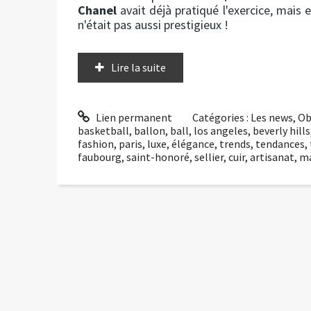
Chanel
avait déjà pratiqué l'exercice, mais 
n'était pas aussi prestigieux !
Lire la suite
Lien permanent
Catégories :
Les news
,
Ob
basketball
,
ballon
,
ball
,
los angeles
,
beverly hills
fashion
,
paris
,
luxe
,
élégance
,
trends
,
tendances
,
faubourg
,
saint-honoré
,
sellier
,
cuir
,
artisanat
,
ma