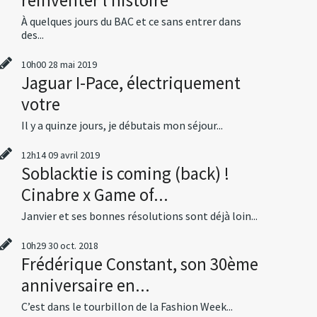
À quelques jours du BAC et ce sans entrer dans
des...
10h00
28
mai 2019
Jaguar I-Pace, électriquement
votre
Il y a quinze jours, je débutais mon séjour...
12h14
09
avril 2019
Soblacktie is coming (back) !
Cinabre x Game of...
Janvier et ses bonnes résolutions sont déjà loin...
10h29
30
oct. 2018
Frédérique Constant, son 30ème
anniversaire en...
C’est dans le tourbillon de la Fashion Week...