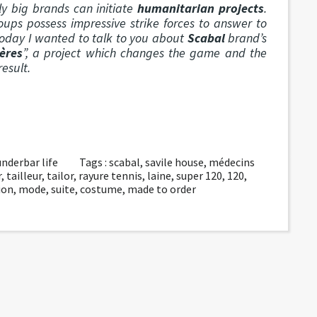
ly big brands can initiate
humanitarian projects
.
oups possess impressive strike forces to answer to
today I wanted to talk to you about
Scabal
brand’s
ères
”, a project which changes the game and the
esult.
nderbar life
Tags :
scabal
,
savile house
,
médecins
r
,
tailleur
,
tailor
,
rayure tennis
,
laine
,
super 120
,
120
,
ion
,
mode
,
suite
,
costume
,
made to order