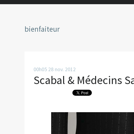
bienfaiteur
00h05
28
nov. 2012
Scabal & Médecins Sa