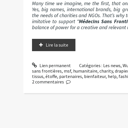
Many time we imagine, me the first, that on
Yes, big names, international brands, big gr
the needs of charities and NGOs. That’s why 
imitative to support “
Médecins Sans Fronti
balance of power for a creative and relevant r
Lire la suite
Lien permanent
Catégories :
Les news
,
Wu
sans frontières
,
msf
,
humanitaire
,
charity
,
drapie
tissus
,
étoffe
,
partenaires
,
bienfaiteur
,
help
,
fash
2
commentaires