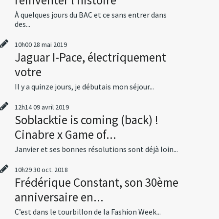
À quelques jours du BAC et ce sans entrer dans
des...
10h00
28
mai 2019
Jaguar I-Pace, électriquement
votre
Il y a quinze jours, je débutais mon séjour...
12h14
09
avril 2019
Soblacktie is coming (back) !
Cinabre x Game of...
Janvier et ses bonnes résolutions sont déjà loin...
10h29
30
oct. 2018
Frédérique Constant, son 30ème
anniversaire en...
C’est dans le tourbillon de la Fashion Week...