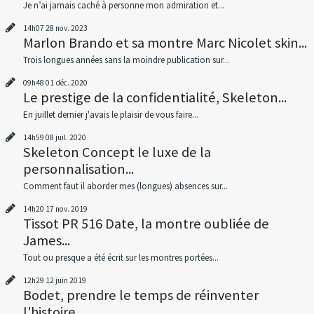
Je n’ai jamais caché à personne mon admiration et...
14h07
28
nov. 2023
Marlon Brando et sa montre Marc Nicolet skin...
Trois longues années sans la moindre publication sur...
09h48
01
déc. 2020
Le prestige de la confidentialité, Skeleton...
En juillet dernier j'avais le plaisir de vous faire...
14h59
08
juil. 2020
Skeleton Concept le luxe de la
personnalisation...
Comment faut il aborder mes (longues) absences sur...
14h20
17
nov. 2019
Tissot PR 516 Date, la montre oubliée de
James...
Tout ou presque a été écrit sur les montres portées...
12h29
12
juin 2019
Bodet, prendre le temps de réinventer
l'histoire