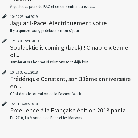
À quelques jours du BAC et ce sans entrer dans des...
10h00
28
mai 2019
Jaguar I-Pace, électriquement votre
Il y a quinze jours, je débutais mon séjour...
12h14
09
avril 2019
Soblacktie is coming (back) ! Cinabre x Game
of...
Janvier et ses bonnes résolutions sont déjà loin...
10h29
30
oct. 2018
Frédérique Constant, son 30ème anniversaire
en...
C’est dans le tourbillon de la Fashion Week...
15h01
16
oct. 2018
Excellence à la Française édition 2018 par la...
En 2010, La Monnaie de Paris et les Maisons...