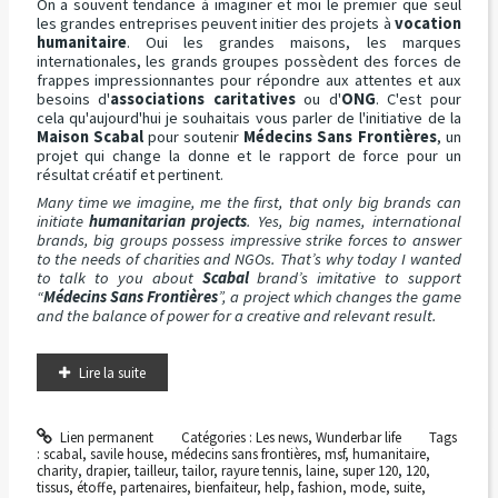
On a souvent tendance à imaginer et moi le premier que seul
les grandes entreprises peuvent initier des projets à
vocation
humanitaire
. Oui les grandes maisons, les marques
internationales, les grands groupes possèdent des forces de
frappes impressionnantes pour répondre aux attentes et aux
besoins d'
associations caritatives
ou d'
ONG
. C'est pour
cela qu'aujourd'hui je souhaitais vous parler de l'initiative de la
Maison Scabal
pour soutenir
Médecins Sans Frontières
, un
projet qui change la donne et le rapport de force pour un
résultat créatif et pertinent.
Many time we imagine, me the first, that only big brands can
initiate
humanitarian projects
. Yes, big names, international
brands, big groups possess impressive strike forces to answer
to the needs of charities and NGOs. That’s why today I wanted
to talk to you about
Scabal
brand’s imitative to support
“
Médecins Sans Frontières
”, a project which changes the game
and the balance of power for a creative and relevant result.
Lire la suite
Lien permanent
Catégories :
Les news
,
Wunderbar life
Tags
:
scabal
,
savile house
,
médecins sans frontières
,
msf
,
humanitaire
,
charity
,
drapier
,
tailleur
,
tailor
,
rayure tennis
,
laine
,
super 120
,
120
,
tissus
,
étoffe
,
partenaires
,
bienfaiteur
,
help
,
fashion
,
mode
,
suite
,