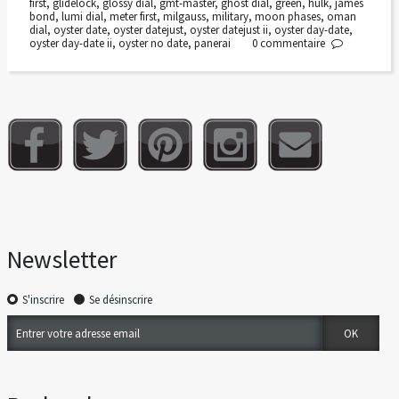
first
,
glidelock
,
glossy dial
,
gmt-master
,
ghost dial
,
green
,
hulk
,
james
bond
,
lumi dial
,
meter first
,
milgauss
,
military
,
moon phases
,
oman
dial
,
oyster date
,
oyster datejust
,
oyster datejust ii
,
oyster day-date
,
oyster day-date ii
,
oyster no date
,
panerai
0
commentaire
Newsletter
S'inscrire
Se désinscrire