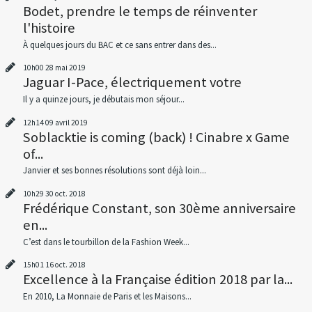
Bodet, prendre le temps de réinventer
l'histoire
À quelques jours du BAC et ce sans entrer dans des...
10h00
28
mai 2019
Jaguar I-Pace, électriquement votre
Il y a quinze jours, je débutais mon séjour...
12h14
09
avril 2019
Soblacktie is coming (back) ! Cinabre x Game
of...
Janvier et ses bonnes résolutions sont déjà loin...
10h29
30
oct. 2018
Frédérique Constant, son 30ème anniversaire
en...
C’est dans le tourbillon de la Fashion Week...
15h01
16
oct. 2018
Excellence à la Française édition 2018 par la...
En 2010, La Monnaie de Paris et les Maisons...