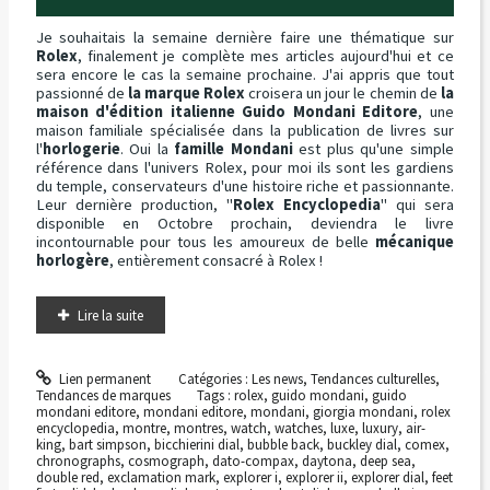
Je souhaitais la semaine dernière faire une thématique sur
Rolex
, finalement je complète mes articles aujourd'hui et ce
sera encore le cas la semaine prochaine. J'ai appris que tout
passionné de
la marque Rolex
croisera un jour le chemin de
la
maison d'édition italienne Guido Mondani Editore
, une
maison familiale spécialisée dans la publication de livres sur
l'
horlogerie
. Oui la
famille Mondani
est plus qu'une simple
référence dans l'univers Rolex, pour moi ils sont les gardiens
du temple, conservateurs d'une histoire riche et passionnante.
Leur dernière production, "
Rolex Encyclopedia
" qui sera
disponible en Octobre prochain, deviendra le livre
incontournable pour tous les amoureux de belle
mécanique
horlogère
, entièrement consacré à Rolex !
Lire la suite
Lien permanent
Catégories :
Les news
,
Tendances culturelles
,
Tendances de marques
Tags :
rolex
,
guido mondani
,
guido
mondani editore
,
mondani editore
,
mondani
,
giorgia mondani
,
rolex
encyclopedia
,
montre
,
montres
,
watch
,
watches
,
luxe
,
luxury
,
air-
king
,
bart simpson
,
bicchierini dial
,
bubble back
,
buckley dial
,
comex
,
chronographs
,
cosmograph
,
dato-compax
,
daytona
,
deep sea
,
double red
,
exclamation mark
,
explorer i
,
explorer ii
,
explorer dial
,
feet