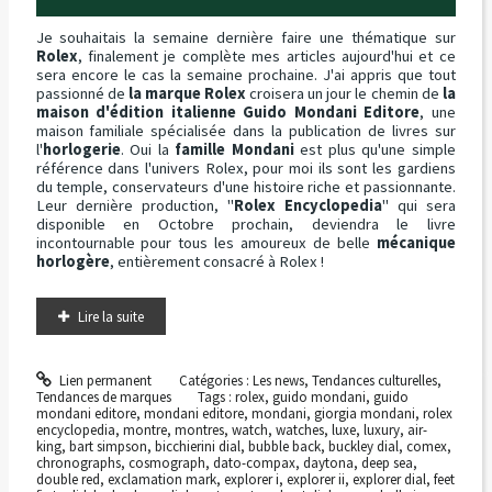
Je souhaitais la semaine dernière faire une thématique sur
Rolex
, finalement je complète mes articles aujourd'hui et ce
sera encore le cas la semaine prochaine. J'ai appris que tout
passionné de
la marque Rolex
croisera un jour le chemin de
la
maison d'édition italienne Guido Mondani Editore
, une
maison familiale spécialisée dans la publication de livres sur
l'
horlogerie
. Oui la
famille Mondani
est plus qu'une simple
référence dans l'univers Rolex, pour moi ils sont les gardiens
du temple, conservateurs d'une histoire riche et passionnante.
Leur dernière production, "
Rolex Encyclopedia
" qui sera
disponible en Octobre prochain, deviendra le livre
incontournable pour tous les amoureux de belle
mécanique
horlogère
, entièrement consacré à Rolex !
Lire la suite
Lien permanent
Catégories :
Les news
,
Tendances culturelles
,
Tendances de marques
Tags :
rolex
,
guido mondani
,
guido
mondani editore
,
mondani editore
,
mondani
,
giorgia mondani
,
rolex
encyclopedia
,
montre
,
montres
,
watch
,
watches
,
luxe
,
luxury
,
air-
king
,
bart simpson
,
bicchierini dial
,
bubble back
,
buckley dial
,
comex
,
chronographs
,
cosmograph
,
dato-compax
,
daytona
,
deep sea
,
double red
,
exclamation mark
,
explorer i
,
explorer ii
,
explorer dial
,
feet