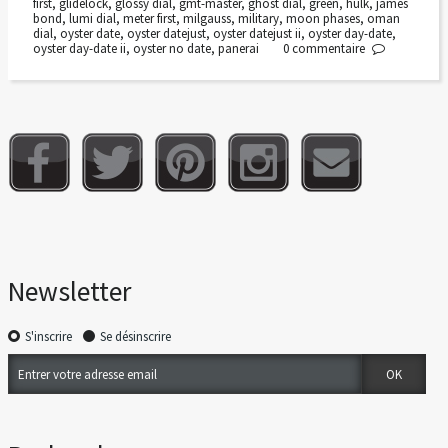
first
,
glidelock
,
glossy dial
,
gmt-master
,
ghost dial
,
green
,
hulk
,
james
bond
,
lumi dial
,
meter first
,
milgauss
,
military
,
moon phases
,
oman
dial
,
oyster date
,
oyster datejust
,
oyster datejust ii
,
oyster day-date
,
oyster day-date ii
,
oyster no date
,
panerai
0
commentaire
Newsletter
S'inscrire
Se désinscrire