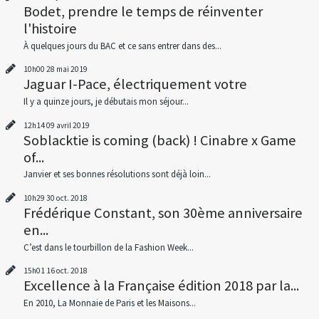
Bodet, prendre le temps de réinventer
l'histoire
À quelques jours du BAC et ce sans entrer dans des...
10h00
28
mai 2019
Jaguar I-Pace, électriquement votre
Il y a quinze jours, je débutais mon séjour...
12h14
09
avril 2019
Soblacktie is coming (back) ! Cinabre x Game
of...
Janvier et ses bonnes résolutions sont déjà loin...
10h29
30
oct. 2018
Frédérique Constant, son 30ème anniversaire
en...
C’est dans le tourbillon de la Fashion Week...
15h01
16
oct. 2018
Excellence à la Française édition 2018 par la...
En 2010, La Monnaie de Paris et les Maisons...