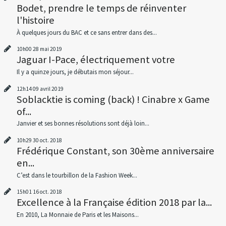
Bodet, prendre le temps de réinventer
l'histoire
À quelques jours du BAC et ce sans entrer dans des...
10h00
28
mai 2019
Jaguar I-Pace, électriquement votre
Il y a quinze jours, je débutais mon séjour...
12h14
09
avril 2019
Soblacktie is coming (back) ! Cinabre x Game
of...
Janvier et ses bonnes résolutions sont déjà loin...
10h29
30
oct. 2018
Frédérique Constant, son 30ème anniversaire
en...
C’est dans le tourbillon de la Fashion Week...
15h01
16
oct. 2018
Excellence à la Française édition 2018 par la...
En 2010, La Monnaie de Paris et les Maisons...