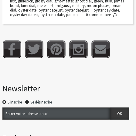
first
,
glidelock
,
glossy dial
,
gmt-master
,
ghost dial
,
green
,
hulk
,
james
bond
,
lumi dial
,
meter first
,
milgauss
,
military
,
moon phases
,
oman
dial
,
oyster date
,
oyster datejust
,
oyster datejust ii
,
oyster day-date
,
oyster day-date ii
,
oyster no date
,
panerai
0
commentaire
Newsletter
S'inscrire
Se désinscrire