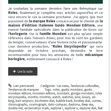
Je souhaitais la semaine dernière faire une thématique sur
Rolex
, finalement je complète mes articles aujourd'hui et ce
sera encore le cas la semaine prochaine. J'ai appris que tout
passionné de
la marque Rolex
croisera un jour le chemin de
la
maison d'édition italienne Guido Mondani Editore
, une
maison familiale spécialisée dans la publication de livres sur
l'
horlogerie
. Oui la
famille Mondani
est plus qu'une simple
référence dans l'univers Rolex, pour moi ils sont les gardiens
du temple, conservateurs d'une histoire riche et passionnante.
Leur dernière production, "
Rolex Encyclopedia
" qui sera
disponible en Octobre prochain, deviendra le livre
incontournable pour tous les amoureux de belle
mécanique
horlogère
, entièrement consacré à Rolex !
Lire la suite
Lien permanent
Catégories :
Les news
,
Tendances culturelles
,
Tendances de marques
Tags :
rolex
,
guido mondani
,
guido
mondani editore
,
mondani editore
,
mondani
,
giorgia mondani
,
rolex
encyclopedia
,
montre
,
montres
,
watch
,
watches
,
luxe
,
luxury
,
air-
king
,
bart simpson
,
bicchierini dial
,
bubble back
,
buckley dial
,
comex
,
chronographs
,
cosmograph
,
dato-compax
,
daytona
,
deep sea
,
double red
,
exclamation mark
,
explorer i
,
explorer ii
,
explorer dial
,
feet