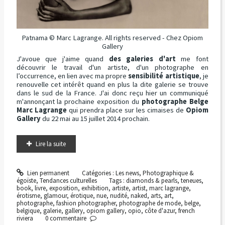
Patnama © Marc Lagrange. All rights reserved - Chez Opiom
Gallery
J'avoue que j'aime quand
des galeries d'art
me font
découvrir le travail d'un artiste, d'un photographe en
l’occurrence, en lien avec ma propre
sensibilité artistique
, je
renouvelle cet intérêt quand en plus la dite galerie se trouve
dans le sud de la France. J'ai donc reçu hier un communiqué
m'annonçant la prochaine exposition du
photographe Belge
Marc Lagrange
qui prendra place sur les cimaises de
Opiom
Gallery
du 22 mai au 15 juillet 2014 prochain.
Lire la suite
Lien permanent
Catégories :
Les news
,
Photographique &
égoïste
,
Tendances culturelles
Tags :
diamonds & pearls
,
teneues
,
book
,
livre
,
exposition
,
exhibition
,
artiste
,
artist
,
marc lagrange
,
érotisme
,
glamour
,
érotique
,
nue
,
nudité
,
naked
,
arts
,
art
,
photographe
,
fashion photographer
,
photographe de mode
,
belge
,
belgique
,
galerie
,
gallery
,
opiom gallery
,
opio
,
côte d'azur
,
french
riviera
0
commentaire