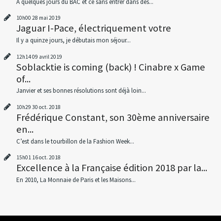
À quelques jours du BAC et ce sans entrer dans des...
10h00
28
mai 2019
Jaguar I-Pace, électriquement votre
Il y a quinze jours, je débutais mon séjour...
12h14
09
avril 2019
Soblacktie is coming (back) ! Cinabre x Game
of...
Janvier et ses bonnes résolutions sont déjà loin...
10h29
30
oct. 2018
Frédérique Constant, son 30ème anniversaire
en...
C’est dans le tourbillon de la Fashion Week...
15h01
16
oct. 2018
Excellence à la Française édition 2018 par la...
En 2010, La Monnaie de Paris et les Maisons...