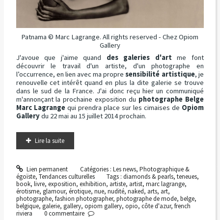
Patnama © Marc Lagrange. All rights reserved - Chez Opiom
Gallery
J'avoue que j'aime quand
des galeries d'art
me font
découvrir le travail d'un artiste, d'un photographe en
l’occurrence, en lien avec ma propre
sensibilité artistique
, je
renouvelle cet intérêt quand en plus la dite galerie se trouve
dans le sud de la France. J'ai donc reçu hier un communiqué
m'annonçant la prochaine exposition du
photographe Belge
Marc Lagrange
qui prendra place sur les cimaises de
Opiom
Gallery
du 22 mai au 15 juillet 2014 prochain.
Lire la suite
Lien permanent
Catégories :
Les news
,
Photographique &
égoïste
,
Tendances culturelles
Tags :
diamonds & pearls
,
teneues
,
book
,
livre
,
exposition
,
exhibition
,
artiste
,
artist
,
marc lagrange
,
érotisme
,
glamour
,
érotique
,
nue
,
nudité
,
naked
,
arts
,
art
,
photographe
,
fashion photographer
,
photographe de mode
,
belge
,
belgique
,
galerie
,
gallery
,
opiom gallery
,
opio
,
côte d'azur
,
french
riviera
0
commentaire