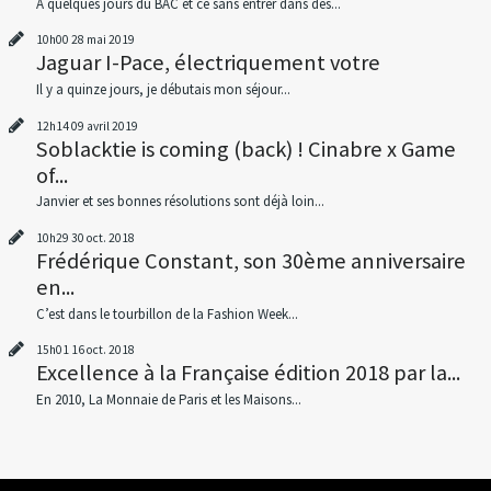
À quelques jours du BAC et ce sans entrer dans des...
10h00
28
mai 2019
Jaguar I-Pace, électriquement votre
Il y a quinze jours, je débutais mon séjour...
12h14
09
avril 2019
Soblacktie is coming (back) ! Cinabre x Game
of...
Janvier et ses bonnes résolutions sont déjà loin...
10h29
30
oct. 2018
Frédérique Constant, son 30ème anniversaire
en...
C’est dans le tourbillon de la Fashion Week...
15h01
16
oct. 2018
Excellence à la Française édition 2018 par la...
En 2010, La Monnaie de Paris et les Maisons...