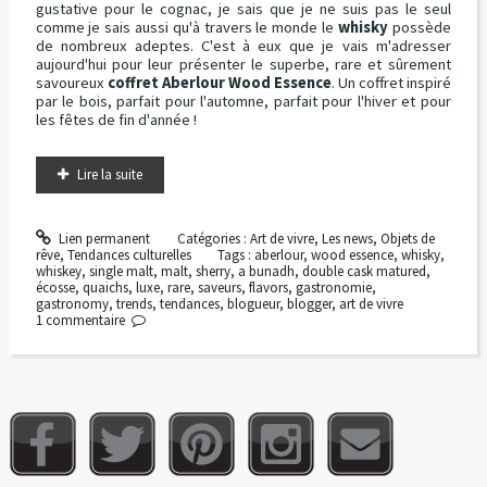
gustative pour le cognac, je sais que je ne suis pas le seul
comme je sais aussi qu'à travers le monde le
whisky
possède
de nombreux adeptes. C'est à eux que je vais m'adresser
aujourd'hui pour leur présenter le superbe, rare et sûrement
savoureux
coffret Aberlour Wood Essence
. Un coffret inspiré
par le bois, parfait pour l'automne, parfait pour l'hiver et pour
les fêtes de fin d'année !
Lire la suite
Lien permanent
Catégories :
Art de vivre
,
Les news
,
Objets de
rêve
,
Tendances culturelles
Tags :
aberlour
,
wood essence
,
whisky
,
whiskey
,
single malt
,
malt
,
sherry
,
a bunadh
,
double cask matured
,
écosse
,
quaichs
,
luxe
,
rare
,
saveurs
,
flavors
,
gastronomie
,
gastronomy
,
trends
,
tendances
,
blogueur
,
blogger
,
art de vivre
1
commentaire