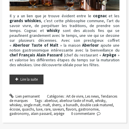
Il y a un lien que je trouve évident entre le
cognac
et les
grands whiskies
, c’est cette philosophie commune, l’art du
savoir vivre, de perpétuer les traditions, de prendre son
temps. Cognac et
whisky
sont des alcools fins qui se
peaufinent grandement avec le temps, une vie qui se dessine
sur plusieurs décennies. Avec son prestigieux coffret
«
Aberlour Taste of Malt
» la maison
Aberlour
ajoute une
notion gastronomique intéressante avec la bienveillance du
chef Français Alain Passard
(chef du restaurant «
Arpège
»
et valorise les différentes étapes du temps sur la maturation
des whiskies. Une découverte idéale pour les fêtes.
Lire la suite
Lien permanent
Catégories :
Art de vivre
,
Les news
,
Tendances
de marques
Tags :
aberlour
,
aberlour taste of malt
,
whisky
,
whiskey
,
single malt
,
malt
,
sherry
,
a bunadh
,
double cask matured
,
écosse
,
quaichs
,
luxe
,
rare
,
saveurs
,
flavors
,
gastronomie
,
gastronomy
,
alain passard
,
arpège
0
commentaire