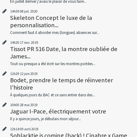
En juillet dernier j'avais le plaisir de vous faire...
14h59
08
juil. 2020
Skeleton Concept le luxe de la
personnalisation...
Comment faut il aborder mes (longues) absences sur...
14h20
17
nov. 2019
Tissot PR 516 Date, la montre oubliée de
James...
Tout ou presque a été écrit sur les montres portées...
12h29
12
juin 2019
Bodet, prendre le temps de réinventer
l'histoire
À quelques jours du BAC et ce sans entrer dans des...
10h00
28
mai 2019
Jaguar I-Pace, électriquement votre
Il y a quinze jours, je débutais mon séjour...
12h14
09
avril 2019
Soblacktie is coming (back) ! Cinabre x Game