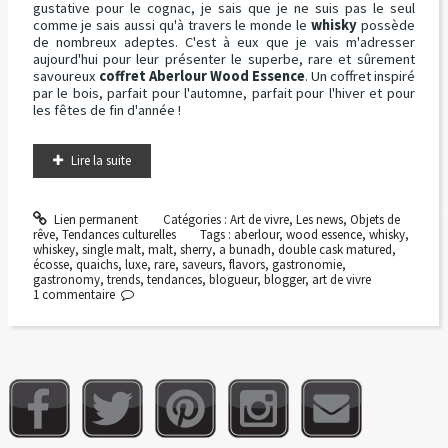
gustative pour le cognac, je sais que je ne suis pas le seul
comme je sais aussi qu'à travers le monde le
whisky
possède
de nombreux adeptes. C'est à eux que je vais m'adresser
aujourd'hui pour leur présenter le superbe, rare et sûrement
savoureux
coffret Aberlour Wood Essence
. Un coffret inspiré
par le bois, parfait pour l'automne, parfait pour l'hiver et pour
les fêtes de fin d'année !
Lire la suite
Lien permanent
Catégories :
Art de vivre
,
Les news
,
Objets de
rêve
,
Tendances culturelles
Tags :
aberlour
,
wood essence
,
whisky
,
whiskey
,
single malt
,
malt
,
sherry
,
a bunadh
,
double cask matured
,
écosse
,
quaichs
,
luxe
,
rare
,
saveurs
,
flavors
,
gastronomie
,
gastronomy
,
trends
,
tendances
,
blogueur
,
blogger
,
art de vivre
1
commentaire