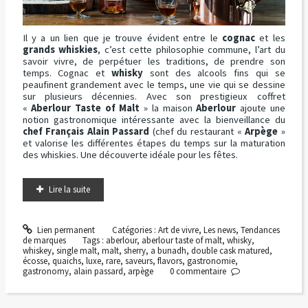
Il y a un lien que je trouve évident entre le
cognac
et les
grands whiskies
, c’est cette philosophie commune, l’art du
savoir vivre, de perpétuer les traditions, de prendre son
temps. Cognac et
whisky
sont des alcools fins qui se
peaufinent grandement avec le temps, une vie qui se dessine
sur plusieurs décennies. Avec son prestigieux coffret
«
Aberlour Taste of Malt
» la maison
Aberlour
ajoute une
notion gastronomique intéressante avec la bienveillance du
chef Français Alain Passard
(chef du restaurant «
Arpège
»
et valorise les différentes étapes du temps sur la maturation
des whiskies. Une découverte idéale pour les fêtes.
Lire la suite
Lien permanent
Catégories :
Art de vivre
,
Les news
,
Tendances
de marques
Tags :
aberlour
,
aberlour taste of malt
,
whisky
,
whiskey
,
single malt
,
malt
,
sherry
,
a bunadh
,
double cask matured
,
écosse
,
quaichs
,
luxe
,
rare
,
saveurs
,
flavors
,
gastronomie
,
gastronomy
,
alain passard
,
arpège
0
commentaire