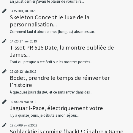
En juillet dernier j'avais le plaisir de vous faire...
14h59
08
juil. 2020
Skeleton Concept le luxe de la
personnalisation...
Comment faut il aborder mes (longues) absences sur...
14h20
17
nov. 2019
Tissot PR 516 Date, la montre oubliée de
James...
Tout ou presque a été écrit sur les montres portées...
12h29
12
juin 2019
Bodet, prendre le temps de réinventer
l'histoire
À quelques jours du BAC et ce sans entrer dans des...
10h00
28
mai 2019
Jaguar I-Pace, électriquement votre
Il y a quinze jours, je débutais mon séjour...
12h14
09
avril 2019
Soblacktie is coming (back) ! Cinabre x Game