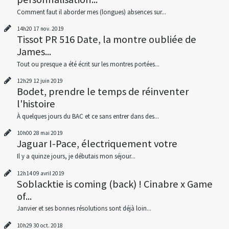
Comment faut il aborder mes (longues) absences sur...
14h20
17
nov. 2019
Tissot PR 516 Date, la montre oubliée de
James...
Tout ou presque a été écrit sur les montres portées...
12h29
12
juin 2019
Bodet, prendre le temps de réinventer
l'histoire
À quelques jours du BAC et ce sans entrer dans des...
10h00
28
mai 2019
Jaguar I-Pace, électriquement votre
Il y a quinze jours, je débutais mon séjour...
12h14
09
avril 2019
Soblacktie is coming (back) ! Cinabre x Game
of...
Janvier et ses bonnes résolutions sont déjà loin...
10h29
30
oct. 2018