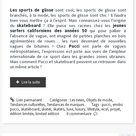
Les sports de glisse
sont cool, les sports de glisse sont
branchés, à la mode, les sports de glisse sont chic ! Il faudra
bien vous mettre ça à l’esprit. Mais connaissez-vous l’origine
du
skateboard
? Elle puise ses racines chez les
jeunes
surfers californiens des années 50
qui pour pallier à
l’absence de vague, ont imaginé de petites planches en bois
agrémentées de roues… les rues devenant de nouvelles
vagues de bitumes ! Chez
Pucci
ont parle de vagues
métropolitaines, l’expression est juste aux vues de l’ampleur
internationale de ce sport dans les grandes zones ubraines.
Mais comment Pucci et skateboard peuvent se retrouver dans
un même article ?
Lire la suite
Lien permanent
Catégories :
Les news
,
Objets de mode
,
Tendances culturelles
,
Tendances de marques
Tags :
pucci
,
emilio
pucci
,
skateboard
,
skater
,
skaters
,
luxe
,
luxury
,
lifestyle
,
ecal
,
projet
,
édition limitée
,
limited edition
0
commentaire