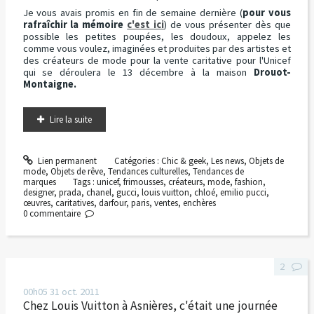
Je vous avais promis en fin de semaine dernière (
pour vous
rafraîchir la mémoire
c'est ici
) de vous présenter dès que
possible les petites poupées, les doudoux, appelez les
comme vous voulez, imaginées et produites par des artistes et
des créateurs de mode pour la vente caritative pour l'Unicef
qui se déroulera le 13 décembre à la maison
Drouot-
Montaigne.
Lire la suite
Lien permanent
Catégories :
Chic & geek
,
Les news
,
Objets de
mode
,
Objets de rêve
,
Tendances culturelles
,
Tendances de
marques
Tags :
unicef
,
frimousses
,
créateurs
,
mode
,
fashion
,
designer
,
prada
,
chanel
,
gucci
,
louis vuitton
,
chloé
,
emilio pucci
,
œuvres
,
caritatives
,
darfour
,
paris
,
ventes
,
enchères
0
commentaire
2
00h05
31
oct. 2011
Chez Louis Vuitton à Asnières, c'était une journée