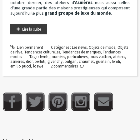
octobre dernier, des ateliers d'
Asnières
mais aussi celles
d'une grande partie des maisons prestigieuses qui composent
aujourd'hui le plus
grand groupe de luxe du monde
.
Lire la suite
Lien permanent
Catégories :
Les news
,
Objets de mode
,
Objets
de rêve
,
Tendances culturelles
,
Tendances de marques
,
Tendances
modes
Tags :
lvmh
,
journées
,
particulières
,
louis vuitton
,
ateliers
,
asnières
,
dior
,
berluti
,
givenchy
,
bulgari
,
chaumet
,
guerlain
,
fendi
,
emilio pucci
,
loewe
2
commentaires