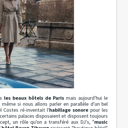
us
les beaux hôtels de Paris
mais aujourd'hui le
 même si nous allons parler en parallèle d'un bel
l Costes ré-inventait l'
habillage sonore
pour les
certains palaces disposaient et disposent toujours
oncept, un rôle qu'on a transféré aux DJ's, "
music
'
hôtel Bourg Tibourg
ravissant "boutique hôtel"