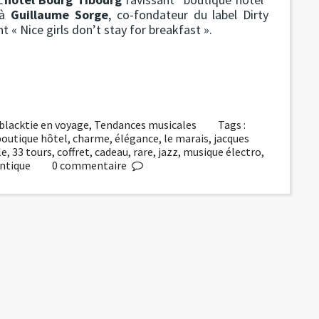
 à
Guillaume Sorge
, co-fondateur du label Dirty
t « Nice girls don’t stay for breakfast ».
blacktie en voyage
,
Tendances musicales
Tags :
boutique hôtel
,
charme
,
élégance
,
le marais
,
jacques
le
,
33 tours
,
coffret
,
cadeau
,
rare
,
jazz
,
musique électro
,
ntique
0
commentaire