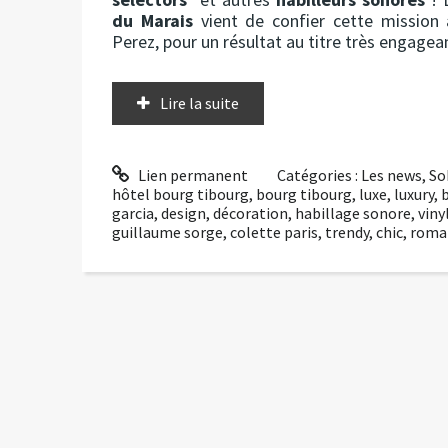
du Marais
vient de confier cette mission
Perez, pour un résultat au titre très engagean
Lire la suite
Lien permanent
Catégories :
Les news
,
So
hôtel bourg tibourg
,
bourg tibourg
,
luxe
,
luxury
,
garcia
,
design
,
décoration
,
habillage sonore
,
viny
guillaume sorge
,
colette paris
,
trendy
,
chic
,
roma