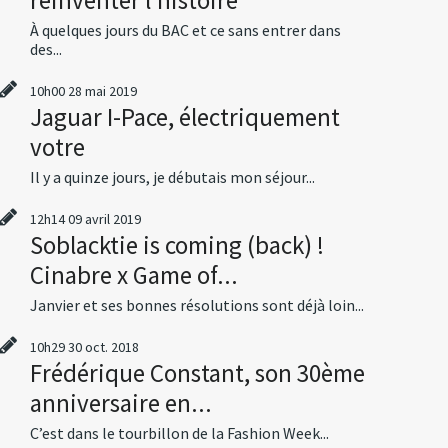
À quelques jours du BAC et ce sans entrer dans
des...
10h00
28
mai 2019
Jaguar I-Pace, électriquement
votre
Il y a quinze jours, je débutais mon séjour...
12h14
09
avril 2019
Soblacktie is coming (back) !
Cinabre x Game of...
Janvier et ses bonnes résolutions sont déjà loin...
10h29
30
oct. 2018
Frédérique Constant, son 30ème
anniversaire en...
C’est dans le tourbillon de la Fashion Week...