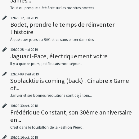
James...
Tout ou presque a été écrit sur les montres portées...
12h29
12
juin 2019
Bodet, prendre le temps de réinventer
l'histoire
À quelques jours du BAC et ce sans entrer dans des...
10h00
28
mai 2019
Jaguar I-Pace, électriquement votre
Il y a quinze jours, je débutais mon séjour...
12h14
09
avril 2019
Soblacktie is coming (back) ! Cinabre x Game
of...
Janvier et ses bonnes résolutions sont déjà loin...
10h29
30
oct. 2018
Frédérique Constant, son 30ème anniversaire
en...
C’est dans le tourbillon de la Fashion Week...
15h01
16
oct. 2018