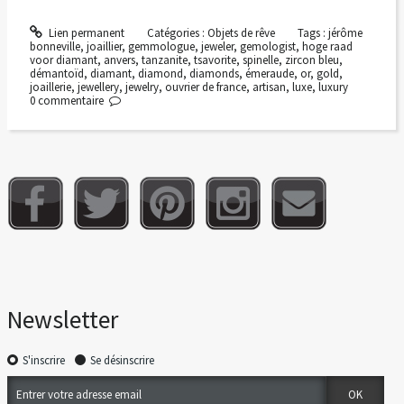
Lien permanent
Catégories :
Objets de rêve
Tags :
jérôme
bonneville
,
joaillier
,
gemmologue
,
jeweler
,
gemologist
,
hoge raad
voor diamant
,
anvers
,
tanzanite
,
tsavorite
,
spinelle
,
zircon bleu
,
démantoïd
,
diamant
,
diamond
,
diamonds
,
émeraude
,
or
,
gold
,
joaillerie
,
jewellery
,
jewelry
,
ouvrier de france
,
artisan
,
luxe
,
luxury
0
commentaire
Newsletter
S'inscrire
Se désinscrire