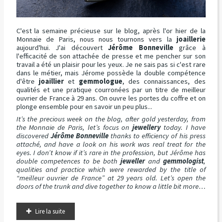
C'est la semaine précieuse sur le blog, après l'or hier de la
Monnaie de Paris, nous nous tournons vers la
joaillerie
aujourd'hui. J'ai découvert
Jérôme Bonneville
grâce à
l'efficacité de son attachée de presse et me pencher sur son
travail a été un plaisir pour les yeux. Je ne sais pas si c'est rare
dans le métier, mais Jérome possède la double compétence
d'être
joaillier
et
gemmologue
, des connaissances, des
qualités et une pratique courronées par un titre de meilleur
ouvrier de France à 29 ans. On ouvre les portes du coffre et on
plonge ensemble pour en savoir un peu plus...
It’s the precious week on the blog, after gold yesterday, from
the Monnaie de Paris, let’s focus on
jewellery
today. I have
discovered
Jérôme Bonneville
thanks to efficiency of his press
attaché, and have a look on his work was real treat for the
eyes. I don’t know if it’s rare in the profession, but Jérôme has
double competences to be both
jeweller
and
gemmologist
,
qualities and practice which were rewarded by the title of
“meilleur ouvrier de France” at 29 years old. Let’s open the
doors of the trunk and dive together to know a little bit more…
Lire la suite